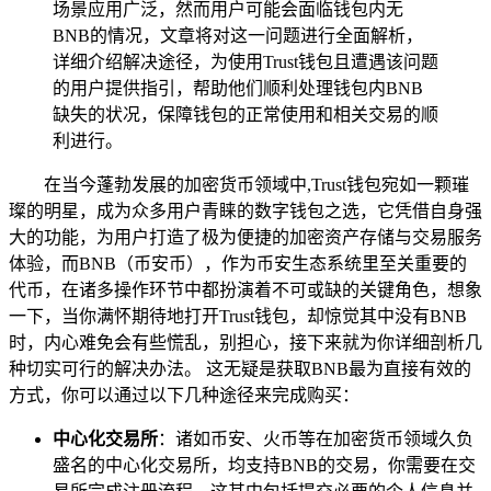
场景应用广泛，然而用户可能会面临钱包内无
BNB的情况，文章将对这一问题进行全面解析，
详细介绍解决途径，为使用Trust钱包且遭遇该问题
的用户提供指引，帮助他们顺利处理钱包内BNB
缺失的状况，保障钱包的正常使用和相关交易的顺
利进行。
在当今蓬勃发展的加密货币领域中,Trust钱包宛如一颗璀
璨的明星，成为众多用户青睐的数字钱包之选，它凭借自身强
大的功能，为用户打造了极为便捷的加密资产存储与交易服务
体验，而BNB（币安币），作为币安生态系统里至关重要的
代币，在诸多操作环节中都扮演着不可或缺的关键角色，想象
一下，当你满怀期待地打开Trust钱包，却惊觉其中没有BNB
时，内心难免会有些慌乱，别担心，接下来就为你详细剖析几
种切实可行的解决办法。 这无疑是获取BNB最为直接有效的
方式，你可以通过以下几种途径来完成购买：
中心化交易所
：诸如币安、火币等在加密货币领域久负
盛名的中心化交易所，均支持BNB的交易，你需要在交