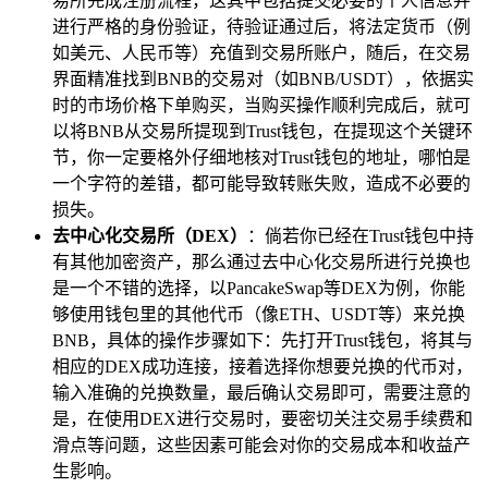
易所完成注册流程，这其中包括提交必要的个人信息并
进行严格的身份验证，待验证通过后，将法定货币（例
如美元、人民币等）充值到交易所账户，随后，在交易
界面精准找到BNB的交易对（如BNB/USDT），依据实
时的市场价格下单购买，当购买操作顺利完成后，就可
以将BNB从交易所提现到Trust钱包，在提现这个关键环
节，你一定要格外仔细地核对Trust钱包的地址，哪怕是
一个字符的差错，都可能导致转账失败，造成不必要的
损失。
去中心化交易所（DEX）
：倘若你已经在Trust钱包中持
有其他加密资产，那么通过去中心化交易所进行兑换也
是一个不错的选择，以PancakeSwap等DEX为例，你能
够使用钱包里的其他代币（像ETH、USDT等）来兑换
BNB，具体的操作步骤如下：先打开Trust钱包，将其与
相应的DEX成功连接，接着选择你想要兑换的代币对，
输入准确的兑换数量，最后确认交易即可，需要注意的
是，在使用DEX进行交易时，要密切关注交易手续费和
滑点等问题，这些因素可能会对你的交易成本和收益产
生影响。