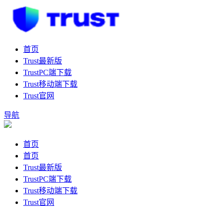
首页
Trust最新版
TrustPC端下载
Trust移动端下载
Trust官网
导航
首页
首页
Trust最新版
TrustPC端下载
Trust移动端下载
Trust官网