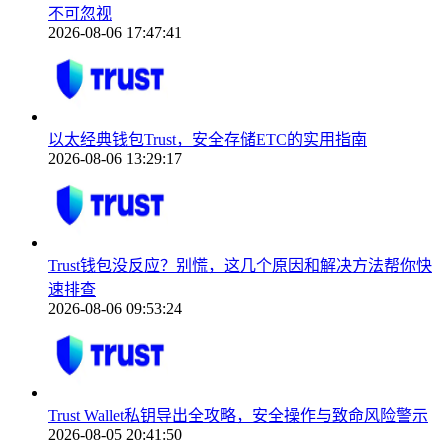
不可忽视
2026-08-06 17:47:41
以太经典钱包Trust，安全存储ETC的实用指南
2026-08-06 13:29:17
Trust钱包没反应？别慌，这几个原因和解决方法帮你快
速排查
2026-08-06 09:53:24
Trust Wallet私钥导出全攻略，安全操作与致命风险警示
2026-08-05 20:41:50