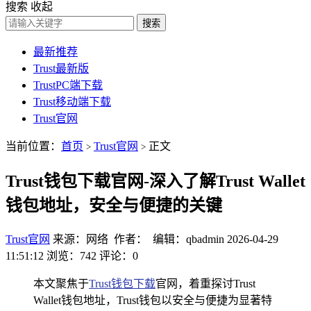
搜索
收起
搜索
最新推荐
Trust最新版
TrustPC端下载
Trust移动端下载
Trust官网
当前位置：
首页
Trust官网
正文
>
>
Trust钱包下载官网-深入了解Trust Wallet
钱包地址，安全与便捷的关键
Trust官网
来源：网络 作者： 编辑：qbadmin
2026-04-29
11:51:12
浏览：742
评论：0
本文聚焦于
Trust钱包下载
官网，着重探讨Trust
Wallet钱包地址，Trust钱包以安全与便捷为显著特