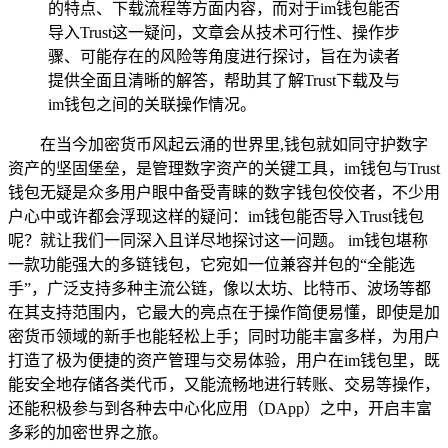
的特点、下载流程等方面内容，而对于im钱包能否
导入Trust这一疑问，文章会从技术可行性、操作步
骤、可能存在的风险等角度进行探讨，旨在为读者
提供全面且清晰的解答，帮助其了解Trust下载及与
im钱包之间的关联操作情况。
在当今加密货币风起云涌的世界里,钱包就如同守护数字
资产的坚固堡垒，是管理数字资产的关键工具，im钱包与Trust
钱包无疑是众多用户眼中备受青睐的数字钱包佼佼者，不少用
户心中或许都会浮现这样的疑问：im钱包能否导入Trust钱包
呢？就让我们一同深入且详尽地探讨这一问题。 im钱包堪称
一款功能强大的多链钱包，它宛如一位兼容并包的“全能选
手”，广泛支持多种主流公链，像以太坊、比特币、波场等都
在其支持范围内，它最大的亮点在于操作简便易懂，即使是加
密货币领域的新手也能轻松上手；同时功能丰富多样，为用户
打造了极为便捷的资产管理与交易体验，用户在im钱包里，既
能安全地存储各类代币，又能流畅地进行转账、交易等操作，
还能积极参与到各种去中心化应用（DApp）之中，开启丰富
多彩的加密世界之旅。