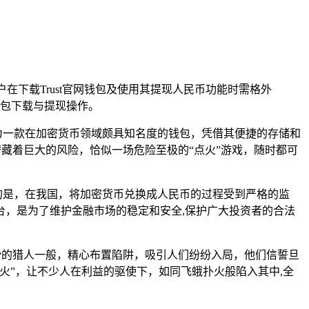
醒用户在下载Trust官网钱包及使用其提现人民币功能时需格外
包下载与提现操作。
t，作为一款在加密货币领域颇具知名度的钱包，凭借其便捷的存储和
流，潜藏着巨大的风险，恰似一场危险至极的“点火”游戏，随时都可
的是，在我国，将加密货币兑换成人民币的过程受到严格的监
，是为了维护金融市场的稳定和安全,保护广大投资者的合法
同狡猾的猎人一般，精心布置陷阱，吸引人们纷纷入局，他们信誓旦
火”，让不少人在利益的驱使下，如同飞蛾扑火般陷入其中,全