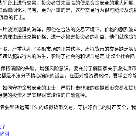
些平台上进行交易，投资者首先面临的便是资金安全的重大问题
积蓄瞬间化为乌有，更为严重的是，这些交易行为很可能涉及洗
沉重的打击。
一片波涛汹涌的海洋，即使在合法的交易环境下，价格的剧烈波
皇的理由压低兑换价格，进一步损害投资者的利益，他们就像贪婪
一般，严重扰乱了金融市场的正常秩序，虚拟货币的交易缺乏实
了违法犯罪行为的滋生，影响了社会的和谐与稳定,让整个社会陷
，投资者必须保持清醒的头脑，增强风险意识，要充分了解国家关于虚
往往都是不法分子精心编织的谎言，在面对投资诱惑时，要学会冷
，如同守护金融安全的卫士，严厉打击非法的虚拟货币交易和提
稳健的投资才是实现财富增值的正确途径。
满了危险，投资者要坚决远离非法的虚拟货币交易，守护好自己的财产
来了
火陷阱