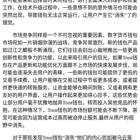
队可能会果断选择暂时关闭钱包，进行全面深入的维护和修复
工作，在技术升级过程中，一些意想不到的意外情况也可能会
突然出现，导致钱包无法正常运行，让用户产生它“消失”了的
错觉。
市场竞争同样是一个不可忽视的重要因素，数字货币钱包
市场宛如一片硝烟弥漫的战场，竞争异常激烈，新的钱包产品
如过江之鲫般不断涌现，它们往往会别出心裁地推出一些更具
创新性和竞争力的功能，以此来吸引用户的目光，如果Trust钱
包在产品更新和功能优化方面跟不上市场的快速发展步伐，就
可能会逐渐失去用户的青睐，一些新的钱包可能提供了更低的
交易手续费，让用户能够在交易过程中节省更多成本；或者提
供更快速的转账服务，让资金能够在瞬间到账；又或者拥有更
友好的用户界面，让用户操作起来更加得心应手，这些优势会
让部分用户毫不犹豫地抛弃Trust钱包，转而投入其他竞品的怀
抱，在这种情况下，Trust钱包的市场份额可能会不断下降，甚
至可能会因为运营成本过高而被迫停止服务,最终从用户的视
野中消失。
对于那些发现Trust钱包“消失”他们的内心犹如被乌云笼