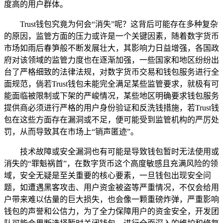
度高的用户群体。
Trust钱包究竟为何会“消失”呢？这背后可能存在多种复杂
的原因，监管方面的压力或许是一个关键因素，随着数字货币
市场如雨后春笋般不断发展壮大，其影响力日益增强，各国政
府对该领域的监管力度也在逐渐加强，一些国家和地区纷纷出
台了严格细致的法律法规，对数字货币交易和钱包服务进行全
面规范，倘若Trust钱包未能完全满足某些监管要求，就极有可
能面临被限制或下架的严峻情况，某些地区明确要求钱包服务
提供商必须进行严格的用户身份验证和反洗钱措施，若Trust钱
包在这些方面存在漏洞或不足，便可能受到监管机构的严厉处
罚，从而导致其在市场上“销声匿迹”。
技术故障或安全漏洞也有可能是导致钱包暂时无法使用或
消失的“罪魁祸首”，在数字货币这个高度敏感且充满风险的领
域，安全无疑是至关重要的核心要素，一旦钱包出现安全问
题，如遭遇黑客攻击、用户资金被盗等严重情况，不仅会给用
户带来难以估量的巨大损失，也会像一颗重磅炸弹，严重影响
钱包的声誉和公信力，为了全力保障用户的资金安全，开发团