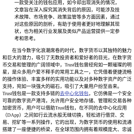
一款受关注的钱包应用，如今却出现消失的情况，
文章旨在深入探究其消失背后的原因，可能涉及技
术故障、市场竞争、政策监管等多方面因素，通过
对这些原因的剖析，有助于使用者更好地理解其现
状，也为相关行业发展及类似产品运营提供一定参
考和思考。
在当今数字化浪潮席卷的时代，数字货币以其独特的魅力
和巨大的潜力，吸引了无数投资者和爱好者的目光，在数字货
币交易和管理的广阔领域中，Trust钱包曾经宛如一颗璀璨的明
星，是众多用户爱不释手的常用工具之一，它凭借着便捷流畅
的操作体验、丰富多样的实用功能以及对多种数字资产的广泛
支持，宛如一块强大的磁石，吸引了大量用户纷至沓来。
Trust钱包是一款支持多链的
去中心化钱包
，它仿佛是一个安全
可靠的数字资产港湾，允许用户安全地存储、管理和交易各种
加密货币，用户可以借助Trust钱包，在不同的去中心化应用
（DApp）之间如行云流水般无缝切换，轻松进行借贷、交
易、挖矿等一系列操作，它的出现，为数字货币的使用和流通
搭建了一座便捷的桥梁，在全球范围内拥有着规模庞大、忠诚