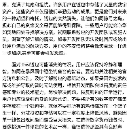
罩，充满了焦虑和担忧，许多用户在钱包中存储了大量的数字
资产，这些资产不仅是他们辛勤劳动的成果，更是他们对未来
的一种期望和寄托，钱包的突然消失，让他们如同惊弓之鸟，
担心自己的资金安全是否能够得到保障，一些用户可能会心急
如焚地四处寻找解决方案，试图联系钱包的开发团队或客服人
员，渴望了解详细的情况，如果开发团队无法及时回应或给出
让用户满意的解决方案，用户的不安情绪将会像滚雪球一样进
一步加剧,甚至可能会引发恐慌。
面对Trust钱包可能消失的情况，用户应该保持冷静和理
智，如同在暴风雨中稳坐钓鱼台的智者，要密切关注相关的官
方消息和公告，及时了解钱包的最新动态，如果是因为技术故
障或维护导致的暂时无法使用，相信开发团队会以高度的责任
感和专业的技术能力，尽快解决问题，恢复钱包的正常运行，
用户也应该增强自身的风险意识，不要将所有的数字资产都集
中存放在一个钱包中，就像不要把所有的鸡蛋都放在一个篮子
里一样，分散投资和存储可以在一定程度上降低风险，避免因
单一钱包出现问题而遭受巨大损失，在选择数字货币钱包时，
要像挑选一件珍贵的艺术品一样，谨慎选择那些具有良好声