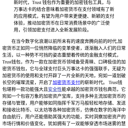
新时代，Trust 钱包作为重要的加密钱包工具，与
万事达卡的结合意味着加密货币在支付领域有了新
的应用模式，有望为用户带来更便捷、新颖的支付
体验，推动加密货币在日常消费场景中的广泛使
用，引领加密支付进入全新发展阶段。
在当今数字化浪潮以前所未有的速度奔腾向前的时代,加
密货币正如同一位悄然降临的变革使者，逐渐融入人们的日常
生活，以一种势不可挡的姿态重塑着传统的金融支付模式，
Trust钱包，作为一款在加密货币领域备受青睐、口碑极佳的加
密货币钱包，它与全球支付巨头万事达卡的强强联手，无疑为
加密货币的使用和支付开辟了一片全新的天地，宛如一道划破
长空的璀璨流星，开启了
加密货币支付
的崭新时代。 Trust钱
包堪称一款功能强大且
安全性
能卓越的加密货币钱包典范，它
宛如一个包容万象的加密资产宝库，支持多种主流加密货币的
存储与管理，用户能够如同指挥千军万马般轻松地存储、发送
和接收比特币、以太坊等各种加密货币，仿佛在数字的海洋中
自由航行，用户还能借助其强大的功能，实时洞察加密资产的
市场行情和价值变化，犹如拥有了一双能够穿透市场迷雾的慧