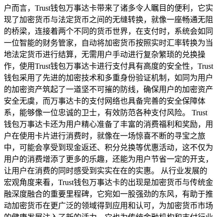
户而言，Trust钱包万事达卡带来了诸多令人瞩目的便利，它实
现了加密货币与法定货币之间的无缝转换，就像一座畅通无阻
的桥梁，连接着两个不同的货币世界，在支付时，系统会如同
一位智能的财务管家，自动将加密货币按照实时汇率转换为当
地法定货币进行结算，无需用户手动进行复杂繁琐的兑换操
作，使用Trust钱包万事达卡进行支付具有高度的安全性，Trust
钱包采用了先进的加密技术和多重身份验证机制，如同为用户
的加密资产筑起了一道坚不可摧的防线，确保用户的加密资产
安全无虞，而万事达卡的支付网络也具备完善的安全保障体
系，能够像一位忠诚的卫士，有效防范各种支付风险。 Trust
钱包万事达卡还为用户精心准备了丰富的消费福利和奖励，用
户在使用卡片进行消费时，就像在一场惊喜不断的寻宝之旅
中，可能会享受到现金返还、积分兑换等优惠活动，这不仅为
用户的消费增添了更多的乐趣，还能为用户节省一定的开支，
让用户在消费的同时感受到实实在在的实惠。 从行业发展的
宏观角度来看，Trust钱包万事达卡的出现是加密货币与传统金
融深度融合的重要里程碑，它宛如一股强劲的东风，有助于推
动加密货币在更广泛的领域得到应用和认可，为加密货币市场