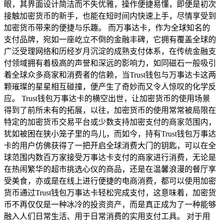
眼，其界面设计简洁而不失优雅，操作便捷易懂，即便是初次
接触加密货币的新手，也能在短时间内快速上手，尽情享受到
加密货币带来的便捷与乐趣。 而万事达卡，作为全球知名的
支付品牌，宛如一座屹立不倒的金融丰碑，它拥有覆盖全球的
广泛受理网络和历经岁月沉淀的成熟支付体系，在传统金融支
付领域拥有着极高的声誉和深远的影响力，如同磁石一般吸引
着全球众多商家和消费者的信赖，当Trust钱包与万事达卡这两
颗璀璨的星星相互碰撞，便产生了奇妙而又令人惊叹的化学反
应。 Trust钱包万事达卡的横空出世，让加密货币的使用场景
得到了前所未有的拓展，以往，加密货币的使用常常被局限在
特定的加密货币交易平台或少数支持加密支付的商家范围内，
犹如被困在狭小笼子里的鸟儿，而如今，持有Trust钱包万事达
卡的用户仿佛获得了一把开启全球消费大门的钥匙，可以在全
球范围内数百万家接受万事达卡支付的商家进行消费，无论是
在热闹繁华的超市挑选心仪的商品，还是在温馨浪漫的餐厅享
受美食，亦或是在线上进行便捷的电商消费，都可以使用加密
货币通过Trust钱包万事达卡轻松完成支付，这意味着，加密货
币不再仅仅是一种冰冷的投资资产，而是真正成为了一种能够
融入人们日常生活、用于日常消费的实用支付工具。 对于用