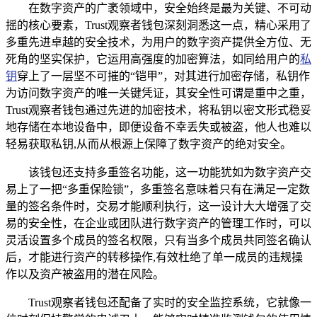
在数字资产的广袤领域中，安全始终是最为关键、不可动
摇的核心要素，Trust观察者钱包深刻洞悉这一点，精心采用了
多重先进卓越的安全技术，为用户的数字资产提供全方位、无
死角的坚实保护，它运用高强度的加密算法，如同给用户的
私
钥
穿上了一层坚不可摧的“铠甲”，对其进行加密存储，私钥作
为访问数字资产的唯一关键凭证，其安全性可谓是重中之重，
Trust观察者钱包通过先进的加密技术，将私钥以密文形式稳妥
地存储在本地设备中，即便设备不幸丢失或被盗，他人也难以
轻易获取私钥,从而从根源上保障了数字资产的绝对安全。
该钱包还支持多重签名功能，这一功能犹如为数字资产交
易上了一把“多重保险锁”，多重签名意味着只有在满足一定数
量的签名条件时，交易才能顺利执行，这一设计大大增强了交
易的安全性，在企业或团队进行数字资产的管理工作时，可以
灵活设置多个成员的签名权限，只有当多个成员共同签名确认
后，才能进行资产的转移操作,有效杜绝了单一成员的违规操
作以及资产被盗用的潜在风险。
Trust观察者钱包还配备了实时的安全监控系统，它就像一