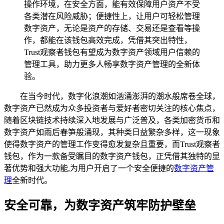
操作环境，在安全方面，能有效保障用户资产不受
各类潜在风险威胁；便捷性上，让用户可轻松管理
数字资产，无论是资产的存储、交易还是查看等操
作，都能在该钱包高效完成，凭借其突出特性，
Trust观察者钱包有望成为数字资产领域用户信赖的
管理工具，助力更多人畅享数字资产管理的全新体
验。
在当今时代，数字化浪潮如汹涌澎湃的潮水般席卷全球，
数字资产已然成为众多投资者与爱好者密切关注的核心焦点，
随着区块链技术持续深入地发展与广泛普及，各类加密货币和
数字资产如雨后春笋般涌现，其种类日益繁杂多样，这一现象
使得数字资产的管理工作变得愈发复杂且重要，而Trust观察者
钱包，作为一款备受瞩目的数字资产钱包，正凭借其独特的显
著优势和强大功能,为用户开启了一个安全便捷的
数字资产管
理
全新时代。
安全可靠，为数字资产筑牢防护壁垒