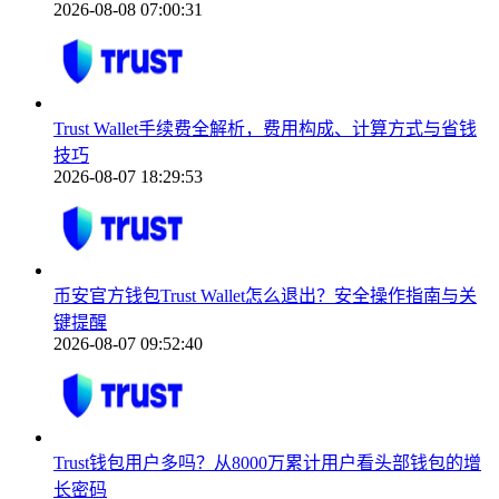
2026-08-08 07:00:31
Trust Wallet手续费全解析，费用构成、计算方式与省钱
技巧
2026-08-07 18:29:53
币安官方钱包Trust Wallet怎么退出？安全操作指南与关
键提醒
2026-08-07 09:52:40
Trust钱包用户多吗？从8000万累计用户看头部钱包的增
长密码