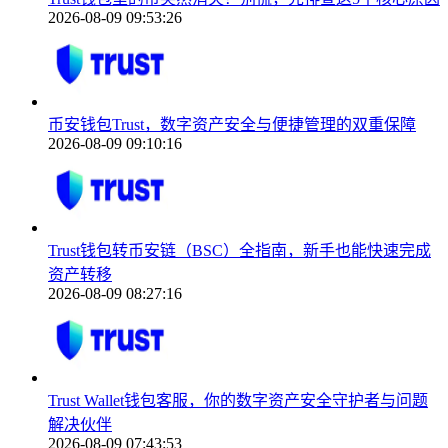
2026-08-09 09:53:26
币安钱包Trust，数字资产安全与便捷管理的双重保障
2026-08-09 09:10:16
Trust钱包转币安链（BSC）全指南，新手也能快速完成
资产转移
2026-08-09 08:27:16
Trust Wallet钱包客服，你的数字资产安全守护者与问题
解决伙伴
2026-08-09 07:43:53