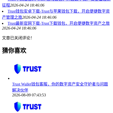
征程
2026-04-24 18:46:06
Trust钱包安卓下载-Trust与苹果钱包下载，开启便捷数字资
产管理之旅
2026-04-24 18:46:06
Trust最新官网下载-Trust下载钱包，开启便捷数字资产之旅
2026-04-24 18:46:06
文章已关闭评论！
猜你喜欢
Trust Wallet钱包客服，你的数字资产安全守护者与问题
解决伙伴
2026-08-09 07:43:53