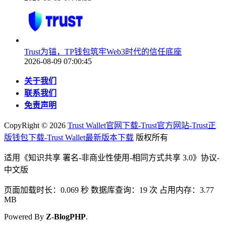
Trust为锚，TP钱包筑牢Web3时代的信任底座
2026-08-09 07:00:45
关于我们
联系我们
免责声明
CopyRight ©
2026
Trust Wallet官网下载-Trust官方网站-Trust正
版钱包下载-Trust Wallet最新版本下载
版权所有
适用《知识共享 署名-非商业性使用-相同方式共享 3.0》协议-
中文版
页面加载时长：0.069 秒 数据库查询：19 次 占用内存：3.77
MB
Powered By
Z-BlogPHP
.