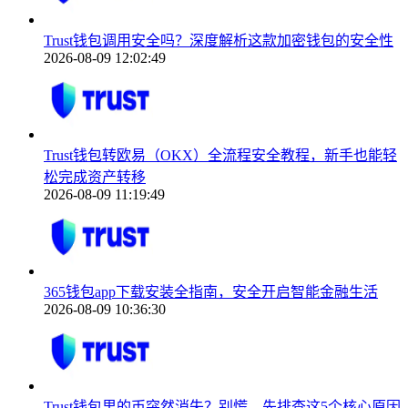
Trust钱包调用安全吗？深度解析这款加密钱包的安全性
2026-08-09 12:02:49
Trust钱包转欧易（OKX）全流程安全教程，新手也能轻
松完成资产转移
2026-08-09 11:19:49
365钱包app下载安装全指南，安全开启智能金融生活
2026-08-09 10:36:30
Trust钱包里的币突然消失？别慌，先排查这5个核心原因