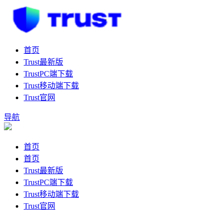
首页
Trust最新版
TrustPC端下载
Trust移动端下载
Trust官网
导航
首页
首页
Trust最新版
TrustPC端下载
Trust移动端下载
Trust官网