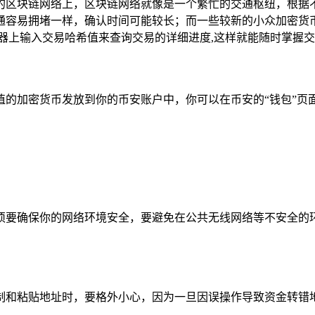
广播到对应的区块链网络上，区块链网络就像是一个繁忙的交通枢纽
通容易拥堵一样，确认时间可能较长；而一些较新的小众加密货
区块链浏览器上输入交易哈希值来查询交易的详细进度,这样就能随时掌握
值的加密货币发放到你的币安账户中，你可以在币安的“钱包”页
须要确保你的网络环境安全，要避免在公共无线网络等不安全的环
制和粘贴地址时，要格外小心，因为一旦因误操作导致资金转错地