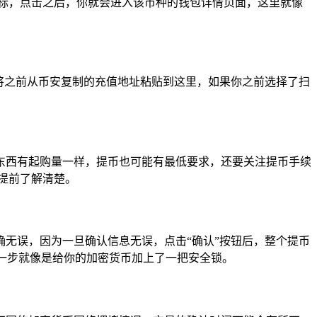
种的图标，点击之后，你就会进入该币种的钱包详情页面，这里就像
将之前从币安复制的充值地址粘贴到这里，如果你之前选择了扫
东西有起购量一样，提币也可能有最低要求，还要关注提币手续
提前了解清楚。
无误，因为一旦确认信息无误，点击“确认”按钮后，整个提币
这一步就像是给你的加密货币加上了一把安全锁。