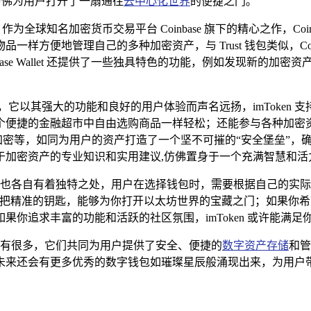
,仿佛为用户打开了一扇通往
去中心化世界
的便捷之门。
作为全球知名加密货币交易平台 Coinbase 旗下的精心之作，Coinba
地管理自己的多种加密资产，与 Trust 钱包类似，Coinbase
ase Wallet 还提供了一些独具特色的功能，例如发现新的加
秀数字钱包，它以其强大的功能和良好的用户体验而声名远扬，imTok
个便捷的金融超市中自由选购商品一样轻松；还能参与各种加密
码学加密等，如同为用户的资产打造了一个坚不可摧的“安全堡垒”
于加密资产的专业知识和实用建议,仿佛置身于一个充满智慧和活
，但它们也各自有着独特之处，用户在选择钱包时，需要根据自己的
把精准的钥匙，能够为你打开以太坊世界的宝藏之门；如果你希望依托知
你追求丰富的功能和活跃的社区氛围，imToken 或许能满足
包还有很多，它们共同为用户提供了安全、便捷的
数字资产存储
和管
未来还会有更多优秀的数字钱包如璀璨星辰般涌现出来，为用户