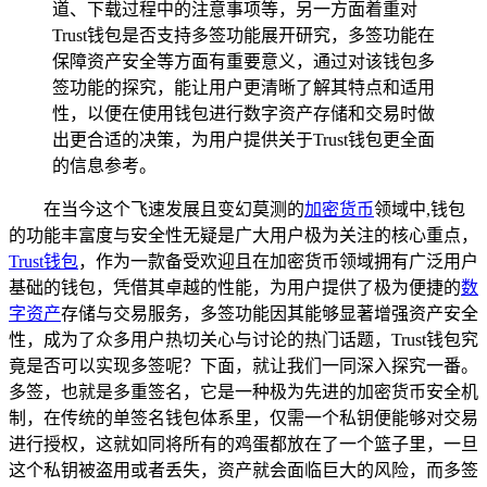
道、下载过程中的注意事项等，另一方面着重对
Trust钱包是否支持多签功能展开研究，多签功能在
保障资产安全等方面有重要意义，通过对该钱包多
签功能的探究，能让用户更清晰了解其特点和适用
性，以便在使用钱包进行数字资产存储和交易时做
出更合适的决策，为用户提供关于Trust钱包更全面
的信息参考。
在当今这个飞速发展且变幻莫测的
加密货币
领域中,钱包
的功能丰富度与安全性无疑是广大用户极为关注的核心重点，
Trust钱包
，作为一款备受欢迎且在加密货币领域拥有广泛用户
基础的钱包，凭借其卓越的性能，为用户提供了极为便捷的
数
字资产
存储与交易服务，多签功能因其能够显著增强资产安全
性，成为了众多用户热切关心与讨论的热门话题，Trust钱包究
竟是否可以实现多签呢？下面，就让我们一同深入探究一番。
多签，也就是多重签名，它是一种极为先进的加密货币安全机
制，在传统的单签名钱包体系里，仅需一个私钥便能够对交易
进行授权，这就如同将所有的鸡蛋都放在了一个篮子里，一旦
这个私钥被盗用或者丢失，资产就会面临巨大的风险，而多签