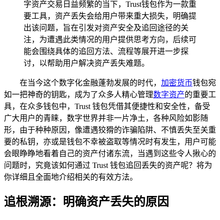
字资产交易日益频繁的当下，Trust钱包作为一款重
要工具，资产丢失会给用户带来重大损失，明确提
出该问题，旨在引发对资产安全及追回途径的关
注，为遭遇此类情况的用户提供思考方向，后续可
能会围绕具体的追回方法、流程等展开进一步探
讨，以帮助用户解决资产丢失难题。
在当今这个数字化金融蓬勃发展的时代，
加密货币
钱包宛
如一把神奇的钥匙，成为了众多人精心管理
数字资产
的重要工
具，在众多钱包中，Trust 钱包凭借其便捷性和安全性，备受
广大用户的青睐，数字世界并非一片净土，各种风险如影随
形，由于种种原因，像遭遇狡猾的诈骗陷阱、不慎丢失至关重
要的私钥，亦或是钱包不幸被盗取等情况时有发生，用户可能
会眼睁睁地看着自己的资产付诸东流，当遇到这些令人揪心的
问题时，究竟该如何通过 Trust 钱包追回丢失的资产呢？将为
你详细且全面地介绍相关的有效方法。
追根溯源：明确资产丢失的原因