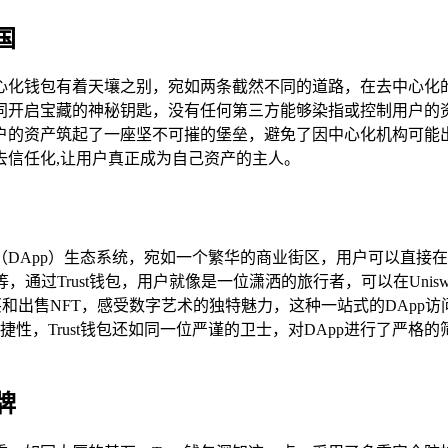
国
的中心化钱包有着天壤之别，宛如两条截然不同的道路，在去中心
开启宝藏的神秘钥匙，没有任何第三方能够染指或控制用户的资产
户的资产筑起了一座坚不可摧的堡垒，避免了因中心化机构可能
去信任化,让用户真正成为自己资产的主人。
用（DApp）生态系统，宛如一个繁华的商业街区，用户可以直接
，通过Trust钱包，用户就像是一位潇洒的旅行者，可以在Unis
购买和出售NFT，感受数字艺术的独特魅力，这种一站式的DAp
捷性，Trust钱包还如同一位严谨的卫士，对DApp进行了严格
牌