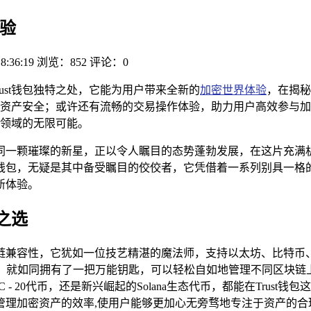
体验
8:36:19
浏览：852
评论：0
ust钱包独特之处，它能为用户带来全新的
加密世界体验
，在揭秘
资产安全；或许还有流畅的交易操作体验，助力用户高效参与加
产领域的无限可能。
同一颗璀璨的新星，正以令人瞩目的态势蓬勃发展，在这片充满
st钱包，无疑是其中备受瞩目的佼佼者，它凭借着一系列别具一
新体验。
之选
的多链兼容性，它犹如一位技艺精湛的魔法师，支持以太坊、比特
ust钱包，就如同拥有了一把万能钥匙，可以轻松自如地管理不同区
 20代币，还是新兴崛起的Solana生态代币，都能在Trust
管理加密资产的效率,使用户能够更加心无旁骛地专注于资产的合