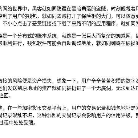
的网络世界中，黑客就如同隐藏在黑暗角落的盗贼，时刻觊觎着
控制了用户的钱包，就如同盗贼打开了保险柜的大门，可以随意
，不小心点击了恶意链接或下载了来路不明的应用程序，就如同为
链是一个分布式的账本系统，就像是一张巨大而复杂的蜘蛛网，
够顺利进行，钱包软件可能会自动调整地址，就如同蜘蛛在破损的
中最直接的风险便是资产损失，想象一下，用户辛辛苦苦积攒的数
他们发送到原地址的资产就如同被扔进了一个无底洞，无法到达
追回。
响，在一些加密货币交易平台上，用户的交易记录和钱包地址是
易记录混乱不堪，这种混乱的交易记录会影响用户的信用评级，
过程中处处受限。