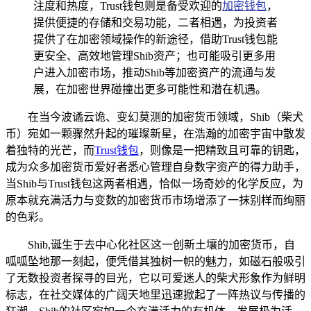
注度和热度，Trust钱包则是备受欢迎的
加密钱包
，
提供便捷的存储和交易功能，二者相遇，为投资者
提供了在加密领域操作的新途径，借助Trust钱包能
更安全、高效地管理Shib资产；也可能吸引更多用
户进入加密市场，推动Shib等加密资产的流通与发
展，在加密世界碰撞出更多可能性和潜在机遇。
在当今波谲云诡、变幻莫测的加密货币领域，Shib（柴犬
币）宛如一颗骤然升起的璀璨新星，在浩瀚的加密宇宙中散发
着独特的光芒，而
Trust钱包
，则像是一把精致且可靠的钥匙，
成为众多加密货币爱好者悉心管理自身数字资产的得力助手，
当Shib与Trust钱包这两者相遇，恰似一场奇妙的化学反应，为
原本就充满活力与变数的加密货币市场增添了一抹别样而绚丽
的色彩。
Shib,诞生于去中心化社区这一创新土壤的加密货币，自
呱呱坠地那一刻起，便凭借其独树一帜的魅力，如磁石般吸引
了无数投资者探寻的目光，它以可爱迷人的柴犬形象作为鲜明
标志，在社交媒体的广阔天地里迅速掀起了一阵热议与传播的