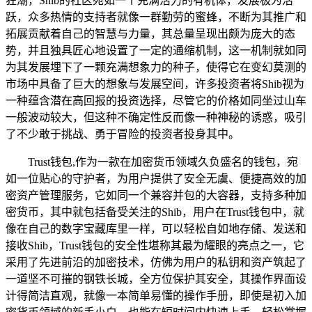
狂潮，Shib的社区宛如一个充满活力的有机体，发展极为活
跃，众多热情的支持者就像一群勤劳的蜜蜂，不断为其推广和
拓展贡献着自己的智慧与力量，其总量呈现出颇为庞大的态
势，并且独具匠心地设置了一定的通缩机制，这一机制就如同
为其发展埋下了一颗充满想象力的种子，使得它在变幻莫测的
市场中具备了巨大的想象与发展空间，许多投资者将Shib视为
一种蕴含潜在高回报的投资选择，尽管它的价格如同坐过山车
一般波动较大，但这种不确定性反而像一种神秘的诱惑，吸引
了不少敢于挑战、勇于冒险的投资者投身其中。
Trust钱包,作为一款在加密货币领域久负盛名的钱包，宛
如一位贴心的守护者，为用户提供了安全无虞、便捷高效的加
密资产管理服务，它如同一个兼容并包的大容器，支持多种加
密货币，其中就包括备受关注的Shib，用户在Trust钱包中，就
像在自己的数字宝藏库里一样，可以轻松自如地存储、发送和
接收Shib，Trust钱包的安全性堪称其最为耀眼的亮点之一，它
采用了先进前沿的加密技术，仿佛为用户的私钥和资产筑起了
一道坚不可摧的钢铁长城，全方位保护其安全，其操作界面设
计得简洁直观，就像一本简单易懂的操作手册，即使是初入加