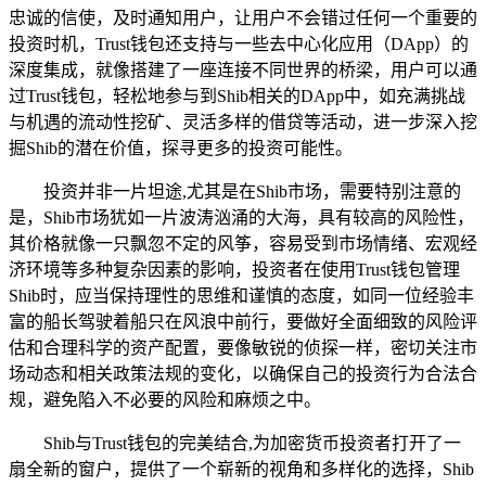
忠诚的信使，及时通知用户，让用户不会错过任何一个重要的
投资时机，Trust钱包还支持与一些去中心化应用（DApp）的
深度集成，就像搭建了一座连接不同世界的桥梁，用户可以通
过Trust钱包，轻松地参与到Shib相关的DApp中，如充满挑战
与机遇的流动性挖矿、灵活多样的借贷等活动，进一步深入挖
掘Shib的潜在价值，探寻更多的投资可能性。
投资并非一片坦途,尤其是在Shib市场，需要特别注意的
是，Shib市场犹如一片波涛汹涌的大海，具有较高的风险性，
其价格就像一只飘忽不定的风筝，容易受到市场情绪、宏观经
济环境等多种复杂因素的影响，投资者在使用Trust钱包管理
Shib时，应当保持理性的思维和谨慎的态度，如同一位经验丰
富的船长驾驶着船只在风浪中前行，要做好全面细致的风险评
估和合理科学的资产配置，要像敏锐的侦探一样，密切关注市
场动态和相关政策法规的变化，以确保自己的投资行为合法合
规，避免陷入不必要的风险和麻烦之中。
Shib与Trust钱包的完美结合,为加密货币投资者打开了一
扇全新的窗户，提供了一个崭新的视角和多样化的选择，Shib