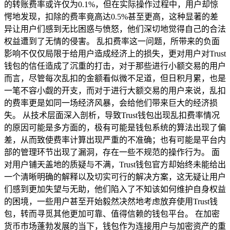
的转账费率或许仅为0.1%，但在实际操作过程中，用户却惊
愕地发现，扣除的费率竟高达0.5%甚至更高，这种显著的差
异让用户们感到无比困惑与愤怒，他们深切地觉得自己的合法
权益遭到了无情的侵害。 乱扣费率这一问题，所带来的负面
影响不仅仅局限于给用户造成经济上的损失，更对用户对Trust
钱包的信任造成了沉重的打击，对于那些进行小额交易的用户
而言，尽管每次乱扣的金额看似微不足道，但日积月累，也是
一笔不容小觑的开支，而对于进行大额交易的用户来说，乱扣
的费率更是如同一场经济风暴，会给他们带来巨大的经济损
失。 从技术层面深入剖析，导致Trust钱包出现乱扣费率情况
的原因可能是多方面的，极有可能是钱包系统的算法出现了偏
差，从而致使费率计算出现严重的不准确；也有可能是平台内
部的管理环节出现了漏洞，存在一些不规范的操作行为。 面
对用户铺天盖地的质疑与不满，Trust钱包官方却始终未能给出
一个清晰明确的解释以及切实可行的解决方案，这无疑让用户
们感到更加失望与无助，他们陷入了不知该如何维护自身权益
的困境，一些用户甚至开始毅然决然地考虑放弃使用Trust钱
包，转而寻觅其他更加可靠、值得信赖的钱包平台。 在加密
货币市场蓬勃发展的当下，钱包作为连接用户与加密资产的重