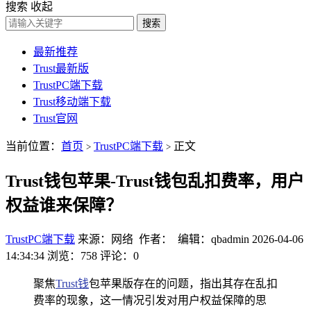
搜索
收起
搜索
最新推荐
Trust最新版
TrustPC端下载
Trust移动端下载
Trust官网
当前位置：
首页
TrustPC端下载
正文
>
>
Trust钱包苹果-Trust钱包乱扣费率，用户
权益谁来保障？
TrustPC端下载
来源：网络 作者： 编辑：qbadmin
2026-04-06
14:34:34
浏览：758
评论：0
聚焦
Trust钱
包苹果版存在的问题，指出其存在乱扣
费率的现象，这一情况引发对用户权益保障的思