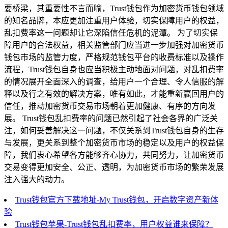
要桥梁，其重要性不言而喻，Trust钱包作为加密货币钱包领域
的知名品牌，本应更加注重用户体验，切实保障用户的权益，
乱扣费率这一问题却让它深陷信任危机的泥潭。 为了切实保
障用户的合法权益，相关监管部门应当进一步加强对加密货币
钱包市场的监管力度，严格规范钱包平台的收费标准以及操作
流程，Trust钱包自身也应当积极主动地面对问题，对乱扣费率
的情况展开全面深入的调查，给用户一个合理、令人信服的解
释以及行之有效的解决方案，唯有如此，才能重新赢回用户的
信任，推动加密货币交易市场朝着更加健康、有序的方向发
展。 Trust钱包乱扣费率的问题已然引起了社会各界的广泛关
注，如何妥善解决这一问题，不仅关系到Trust钱包自身的生存
与发展，更关系到整个加密货币市场的稳定以及用户的权益保
障，我们衷心希望各方能够齐心协力，共同努力，让加密货币
交易变得更加安全、公正、透明，为加密货币市场的繁荣发展
注入强大的动力。
Trust钱包官方下载地址-My Trust钱包，开启数字资产新体
验
Trust钱包苹果-Trust钱包乱扣费率，用户权益谁来保障？