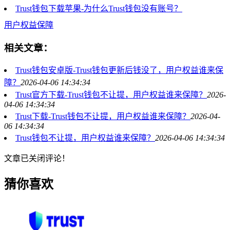
Trust钱包下载苹果-为什么Trust钱包没有账号？
用户权益保障
相关文章：
Trust钱包安卓版-Trust钱包更新后钱没了，用户权益谁来保
障？
2026-04-06 14:34:34
Trust官方下载-Trust钱包不让提，用户权益谁来保障？
2026-
04-06 14:34:34
Trust下载-Trust钱包不让提，用户权益谁来保障？
2026-04-
06 14:34:34
Trust钱包不让提，用户权益谁来保障？
2026-04-06 14:34:34
文章已关闭评论！
猜你喜欢