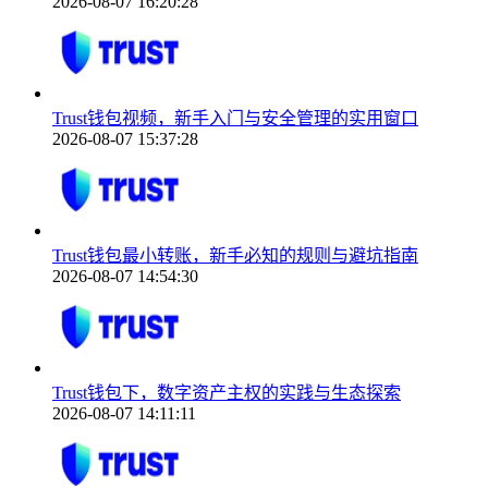
2026-08-07 16:20:28
Trust钱包视频，新手入门与安全管理的实用窗口
2026-08-07 15:37:28
Trust钱包最小转账，新手必知的规则与避坑指南
2026-08-07 14:54:30
Trust钱包下，数字资产主权的实践与生态探索
2026-08-07 14:11:11