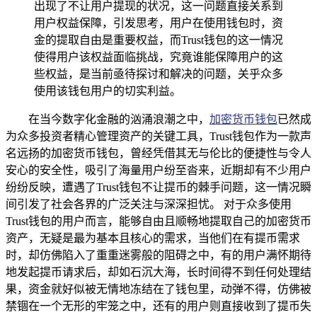
出现了不让用户提现的状况，这一问题直接关系到
用户权益保障，引发思考，用户在使用钱包时，资
金的提取自由是重要权益，而Trust钱包的这一情况
使得用户该权益面临挑战，究竟谁能保障用户的这
些权益，是当前亟待探讨和解决的问题，关乎众多
使用该钱包用户的切实利益。
在当今数字化金融的汹涌浪潮之中，
加密货币钱包
已然成
为众多投资者精心管理资产的关键工具，Trust钱包作为一款声
名远扬的加密货币钱包，曾经凭借其无与伦比的便捷性与令人
安心的安全性，吸引了海量用户纷至沓来，近期却有不少用户
纷纷反映，遭遇了Trust钱包不让提币的棘手问题，这一情况瞬
间引发了社会各界的广泛关注与深深担忧。 对于众多使用
Trust钱包的用户而言，能够自由且顺畅地提取自己的加密货币
资产，无疑是最为基本且核心的需求，当他们在有提币需求
时，却仿佛陷入了重重迷雾般的阻碍之中，有的用户满怀期待
地发起提币请求后，却如石沉大海，长时间得不到任何处理结
果，资金就好似被无情地冻结在了钱包里，动弹不得，仿佛被
禁锢在一个无形的牢笼之中，还有的用户则直接收到了提币失