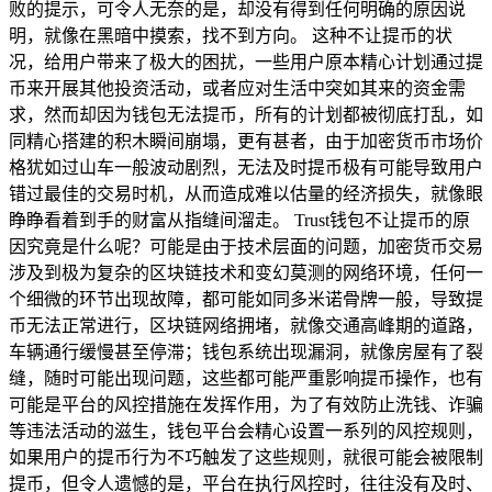
败的提示，可令人无奈的是，却没有得到任何明确的原因说
明，就像在黑暗中摸索，找不到方向。 这种不让提币的状
况，给用户带来了极大的困扰，一些用户原本精心计划通过提
币来开展其他投资活动，或者应对生活中突如其来的资金需
求，然而却因为钱包无法提币，所有的计划都被彻底打乱，如
同精心搭建的积木瞬间崩塌，更有甚者，由于加密货币市场价
格犹如过山车一般波动剧烈，无法及时提币极有可能导致用户
错过最佳的交易时机，从而造成难以估量的经济损失，就像眼
睁睁看着到手的财富从指缝间溜走。 Trust钱包不让提币的原
因究竟是什么呢？可能是由于技术层面的问题，加密货币交易
涉及到极为复杂的区块链技术和变幻莫测的网络环境，任何一
个细微的环节出现故障，都可能如同多米诺骨牌一般，导致提
币无法正常进行，区块链网络拥堵，就像交通高峰期的道路，
车辆通行缓慢甚至停滞；钱包系统出现漏洞，就像房屋有了裂
缝，随时可能出现问题，这些都可能严重影响提币操作，也有
可能是平台的风控措施在发挥作用，为了有效防止洗钱、诈骗
等违法活动的滋生，钱包平台会精心设置一系列的风控规则，
如果用户的提币行为不巧触发了这些规则，就很可能会被限制
提币，但令人遗憾的是，平台在执行风控时，往往没有及时、