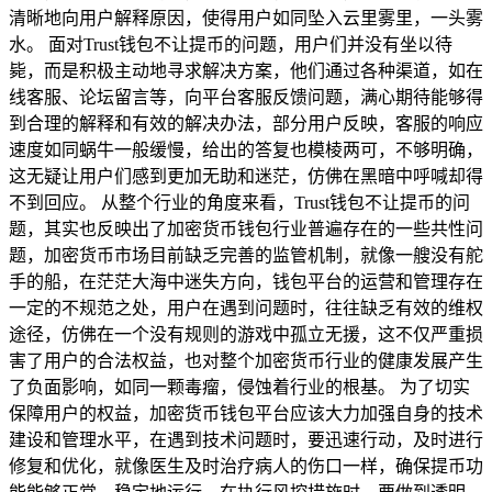
清晰地向用户解释原因，使得用户如同坠入云里雾里，一头雾
水。 面对Trust钱包不让提币的问题，用户们并没有坐以待
毙，而是积极主动地寻求解决方案，他们通过各种渠道，如在
线客服、论坛留言等，向平台客服反馈问题，满心期待能够得
到合理的解释和有效的解决办法，部分用户反映，客服的响应
速度如同蜗牛一般缓慢，给出的答复也模棱两可，不够明确，
这无疑让用户们感到更加无助和迷茫，仿佛在黑暗中呼喊却得
不到回应。 从整个行业的角度来看，Trust钱包不让提币的问
题，其实也反映出了加密货币钱包行业普遍存在的一些共性问
题，加密货币市场目前缺乏完善的监管机制，就像一艘没有舵
手的船，在茫茫大海中迷失方向，钱包平台的运营和管理存在
一定的不规范之处，用户在遇到问题时，往往缺乏有效的维权
途径，仿佛在一个没有规则的游戏中孤立无援，这不仅严重损
害了用户的合法权益，也对整个加密货币行业的健康发展产生
了负面影响，如同一颗毒瘤，侵蚀着行业的根基。 为了切实
保障用户的权益，加密货币钱包平台应该大力加强自身的技术
建设和管理水平，在遇到技术问题时，要迅速行动，及时进行
修复和优化，就像医生及时治疗病人的伤口一样，确保提币功