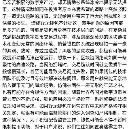
己辛苦积累的数字资产时，却无情地被系统冰冷地提示无法提
币，这种情况就如同在投资者原本充满希望的道路上突然竖起
了一道无法逾越的屏障，无疑给用户带来了巨大的困扰和难以
估量的损失。 造成Trust钱包不让提这一棘手问题的原因可能
是多方面的，可能是钱包自身存在技术层面的问题，在复杂且
充满挑战的数字货币交易过程中，涉及到高深莫测的区块链技
术和变幻无常的网络环境，倘若钱包的系统出现哪怕一丝一毫
的漏洞、故障，亦或是遭受了黑客的恶意攻击，都极有可能导
致提币功能无法正常运行，想象一下，区块链网络就如同一条
繁忙的高速公路，当网络拥堵时，交易确认时间就会像蜗牛一
般缓慢延长，甚至可能导致交易彻底失败，而如果钱包的技术
团队不能及时且有效地解决这些问题，那么用户就只能无奈地
陷入提币无门的尴尬境地，仿佛被困在一座无形的牢笼之中。
也有可能存在合规性方面的因素，随着世界各国对数字货币监
管力度的不断加强，钱包应用必须严格遵守一系列繁杂的法律
法规和监管要求，如果Trust钱包在运营过程中未能严格恪守相
关规定，就很有可能面临监管部门的深入调查和严格限制，在
这种情况下，为了积极配合监管工作，钱包可能会不得不暂时
限制提币功能，对于用户来说，他们往往如同置身迷雾之中，