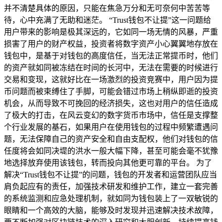
并不清楚具体的原因，只能在焦急万分和无可奈何中苦苦等
待，心中充满了无助和迷茫。 “Trust钱包不让提”这一问题给
用户带来的影响是极其深远的，它如同一场无情的风暴，严重
损害了用户的财产权益，投资者将数字资产小心翼翼地存放在
钱包中，是基于对钱包的高度信任，当无法正常提币时，他们
的资产就如同被冻结在时间的长河中，无法在需要的时候进行
交易和变现，这就好比在一场激烈的投资竞赛中，用户因为提
币问题而被束缚住了手脚，可能会错过市场上稍纵即逝的投资
机会，从而导致不可挽回的经济损失，这也对用户的信任造成
了极大的打击，在风云变幻的数字货币市场中，信任是支撑整
个行业发展的基石，如果用户在使用钱包的过程中频繁遭遇问
题，无法保障自己的资产安全和自由支配权，他们对钱包的信
任度将会如同决堤的洪水一般大幅下降，甚至可能会毫不犹豫
地选择放弃使用该钱包，转而投向其他更可靠的平台。 为了
解决“Trust钱包不让提”的问题，钱包的开发者和运营团队应当
肩负起应有的责任，加强技术研发和维护工作，建立一套完善
的系统监测和应急处理机制，就如同为钱包装上了一双敏锐的
眼睛和一个高效的大脑，能够及时发现并迅速解决技术故障，