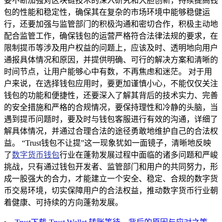
要不断加强对区块链技术的深入研究和大胆创新，持续提高钱
包的性能和稳定性，确保其在复杂的市场环境中能够稳健运
行，还要加强与监管部门的积极沟通和密切合作，积极主动地
配合监管工作，确保钱包的运营严格符合法律法规的要求，在
限制提币等涉及用户权益的问题上，应该及时、透明地向用户
通报具体情况和原因，并提供明确、可行的解决方案和清晰的
时间节点，让用户能够心中有数，不再焦虑和迷茫。 对于用
户来说，在选择钱包应用时，要更加谨慎小心，不能仅仅关注
钱包的功能和便捷性，还要深入了解其背后的技术实力、完善
的安全措施和严格的合规情况，要保持理性和冷静的头脑，当
遇到提币问题时，要及时与钱包客服进行有效的沟通，详细了
解具体情况，并通过合理合法的途径勇敢地维护自己的合法权
益。 “Trust钱包不让提”这一现象犹如一面镜子，清晰地反映
了
数字货币钱包
行业在蓬勃发展过程中面临的诸多问题和严峻
挑战，只有通过钱包开发者、监管部门和用户的共同努力，形
成一股强大的合力，才能建立一个安全、稳定、合规的数字货
币交易环境，切实保障用户的合法权益，推动数字货币行业朝
着健康、可持续的方向蓬勃发展。