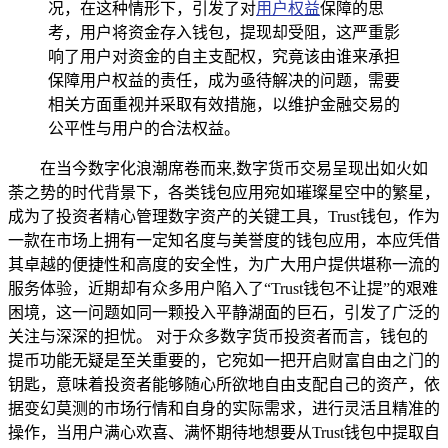
况，在这种情形下，引发了对
用户权益
保障的思
考，用户将资金存入钱包，提现却受阻，这严重影
响了用户对资金的自主支配权，究竟该由谁来承担
保障用户权益的责任，成为亟待解决的问题，需要
相关方面重视并采取有效措施，以维护金融交易的
公平性与用户的合法权益。
在当今数字化浪潮席卷而来,数字货币交易呈现出如火如
荼之势的时代背景下，各类钱包应用宛如璀璨星空中的繁星，
成为了投资者精心管理数字资产的关键工具，Trust钱包，作为
一款在市场上拥有一定知名度与美誉度的钱包应用，本应凭借
其卓越的便捷性和高度的安全性，为广大用户提供堪称一流的
服务体验，近期却有众多用户陷入了“Trust钱包不让提”的艰难
困境，这一问题如同一颗投入平静湖面的巨石，引发了广泛的
关注与深深的担忧。 对于众多数字货币投资者而言，钱包的
提币功能无疑是至关重要的，它宛如一把开启财富自由之门的
钥匙，意味着投资者能够随心所欲地自由支配自己的资产，依
据变幻莫测的市场行情和自身的实际需求，进行灵活且精准的
操作，当用户满心欢喜、满怀期待地想要从Trust钱包中提取自