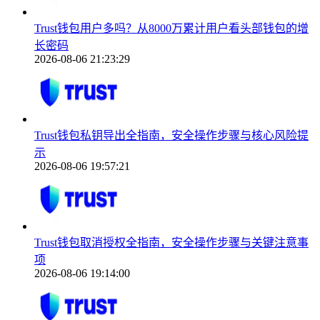
Trust钱包用户多吗？从8000万累计用户看头部钱包的增
长密码
2026-08-06 21:23:29
Trust钱包私钥导出全指南，安全操作步骤与核心风险提
示
2026-08-06 19:57:21
Trust钱包取消授权全指南，安全操作步骤与关键注意事
项
2026-08-06 19:14:00