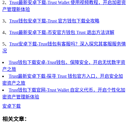
2、
Trust最新安卓下载-Trust Wallet 使用视频教程，开启加密资
产管理新体验
3、
Trust钱包安卓下载-Trust 官方钱包下载全攻略
4、
Trust最新安卓下载-币安官方钱包 Trust 退出方法详解
5、
Trust安卓下载-Trust钱包有客服吗？深入探究其客服服务情
况
Trust钱包下载安卓-Trust钱包，保障安全，开启无忧数字资
产之旅
Trust最新安卓下载-探寻 Trust 钱包官方入口，开启安全加
密资产之旅
Trust钱包下载官网-Trust Wallet 自定义代币，开启个性化加
密资产管理新体验
安卓下载
相关文章：