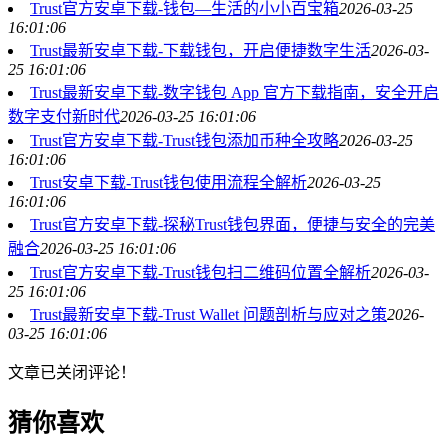
Trust官方安卓下载-钱包—生活的小小百宝箱
2026-03-25
16:01:06
Trust最新安卓下载-下载钱包，开启便捷数字生活
2026-03-
25 16:01:06
Trust最新安卓下载-数字钱包 App 官方下载指南，安全开启
数字支付新时代
2026-03-25 16:01:06
Trust官方安卓下载-Trust钱包添加币种全攻略
2026-03-25
16:01:06
Trust安卓下载-Trust钱包使用流程全解析
2026-03-25
16:01:06
Trust官方安卓下载-探秘Trust钱包界面，便捷与安全的完美
融合
2026-03-25 16:01:06
Trust官方安卓下载-Trust钱包扫二维码位置全解析
2026-03-
25 16:01:06
Trust最新安卓下载-Trust Wallet 问题剖析与应对之策
2026-
03-25 16:01:06
文章已关闭评论！
猜你喜欢