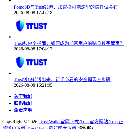
Fomo3D与Trust钱包，加密投机泡沫里的信任试金石
2026-08-08 17:47:18
Trust钱包全指南，如何成为加密用户的贴身数字管家？
2026-08-08 17:04:17
Trust钱包转钱出来，新手必看的安全提现全步骤
2026-08-08 16:21:05
关于我们
联系我们
免责声明
CopyRight ©
2026
Trust Wallet官网下载-Trust官方网站-Trust正
版钱包下载-Trust Wallet最新版本下载
版权所有