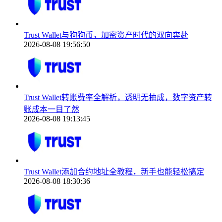
Trust Wallet与狗狗币，加密资产时代的双向奔赴
2026-08-08 19:56:50
Trust Wallet转账费率全解析，透明无抽成，数字资产转
账成本一目了然
2026-08-08 19:13:45
Trust Wallet添加合约地址全教程，新手也能轻松搞定
2026-08-08 18:30:36