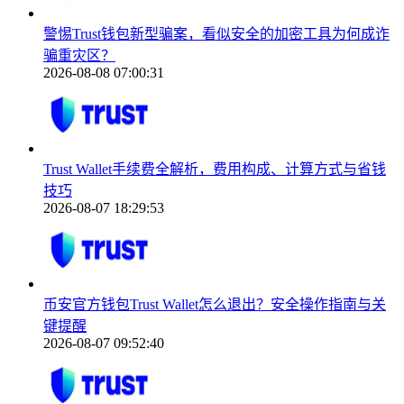
警惕Trust钱包新型骗案，看似安全的加密工具为何成诈
骗重灾区？
2026-08-08 07:00:31
Trust Wallet手续费全解析，费用构成、计算方式与省钱
技巧
2026-08-07 18:29:53
币安官方钱包Trust Wallet怎么退出？安全操作指南与关
键提醒
2026-08-07 09:52:40