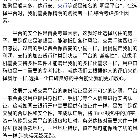
如繁星般众多，像币安、
火币
等都是知名的“明星平台”，在选
择平台时，我们需要像精明的购物者一样,综合考虑多个因
素。
平台的安全性是首要考量因素，这就好比选择居住的房
子，要确保它足够坚固，能够抵御各种风险，交易手续费也不
容忽视，过高的手续费会像贪婪的小偷一样，悄悄偷走我们的
利润，支持的加密货币种类则决定了平台的“兼容性”，就像手
机需要支持多种软件才能满足我们的多样化需求一样，用户口
碑也是一个重要的参考指标，就像我们会根据他人的评价来选
择餐厅一样,选择一个口碑良好的平台能让我们更加放心。
注册并完成交易平台的身份验证是必不可少的步骤，平台
一般会要求用户提供身份证、手机号等个人信息进行实名认
证，这就如同去银行开户需要提供有效证件一样，是为了确保
交易的合规性和安全性，完成认证后，将 Trust 钱包中的加密
资产转移到交易平台的钱包地址时，务必像核对重要文件一样
仔细核对收款地址，一旦地址错误，资产就可能像断了线的风
筝一样,消失得无影无踪。