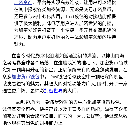
加密资产
、平台等实现高效连接，让用户可以轻松
在其中探索各类加密资源，无论是交易加密货币，
还是参与去中心化应用，Trust钱包的对接功能都提
供了极大便利，降低了用户进入加密世界的门槛，
为加密爱好者打造了一个便捷、多元且充满机遇的
环境，助力用户更好地融入并体验加密领域的独特
魅力。
在当今时代,数字化浪潮如汹涌澎湃的洪流，以排山倒海
之势席卷全球各个角落，在这股浪潮的推动下，加密货币领域
宛如一颗冉冉升起的新星，正以前所未有的速度蓬勃发展，在
众多
加密货币钱包
中，Trust钱包恰似夜空中一颗璀璨的明星，
散发着独特的魅力，其强大的对接功能为广大用户打开了一扇
通往更广阔、更精彩
加密世界
的大门。
Trust钱包,作为一款备受欢迎的去中心化加密货币钱包，
凭借其安全可靠、便捷高效以及丰富多样的功能，赢得了众多
加密爱好者的青睐与追捧，而它的一大显著优势，便淋漓尽致
地体现在其出色的对接能力上。