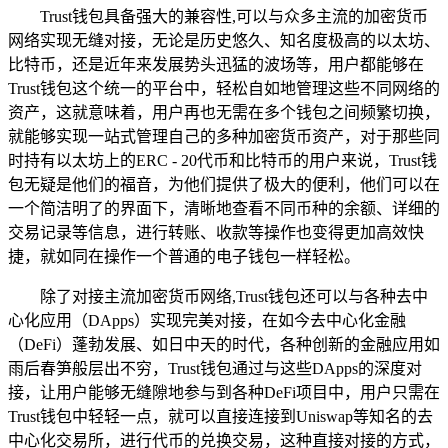
Trust钱包具备强大的兼容性,可以与众多主流的加密货币
网络实现无缝对接，无论是历史悠久、知名度极高的以太坊、
比特币，还是近年来发展势头迅猛的波场等，用户都能够在
Trust钱包这个统一的平台中，轻松自如地管理这些不同网络的
资产，这就意味着，用户再也无需在多个钱包之间频繁切换，
就能够实现一站式管理自己的多种加密货币资产，对于那些同
时持有以太坊上的ERC - 20代币和比特币的用户来说，Trust钱
包无疑是他们的福音，为他们提供了极大的便利，他们可以在
一个简洁明了的界面下，清晰地查看不同币种的余额、详细的
交易记录等信息，进行转账、收款等操作也变得更加高效快
捷，就如同在操作一个普通的电子钱包一样轻松。
除了对接主流加密货币网络,Trust钱包还可以与各种去中
心化应用（DApps）实现完美对接，在如今去中心化金融
（DeFi）蓬勃发展、如日中天的时代，各种创新的金融应用如
雨后春笋般层出不穷，Trust钱包通过与这些DApps的深度对
接，让用户能够无缝隙地参与到各种DeFi项目中，用户只需在
Trust钱包中轻轻一点，就可以直接连接到Uniswap等知名的去
中心化交易所，进行代币的兑换交易，这种直接对接的方式，