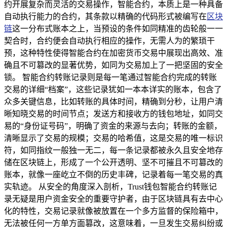
约开展复杂而灵活的交易操作，智能合约，本质上是一种具备
自动执行能力的合约，其条款以精确的代码形式被编写在
区块
链
这一分布式账本之上，当预设的条件如同精准的齿轮般一一
契合时，合约便会自动执行相应的操作，无需人为的繁琐干
预，这种特性使得智能合约在加密货币交易中展现出高效、准
确且不可篡改的显著优势，如同为交易加上了一把坚固的安全
锁。 智能合约转账记录则是每一笔通过智能合约完成的转账
交易的详细“档案”，这些记录犹如一本本详实的账本，包含了
众多关键信息，比如转账的具体时间，精确到分秒，让用户清
晰知晓交易的时间节点；发送方和接收方的钱包地址，如同交
易的“身份证号码”，明确了资金的来源与去向；转账的金额，
清晰显示了交易的规模；交易的哈希值，这是交易的唯一标识
符，如同指纹一般独一无二，每一条记录都被永久且安全地存
储在区块链上，形成了一个公开透明、坚不可摧且不可篡改的
账本，就像一座屹立不倒的历史丰碑，记录着每一笔交易的真
实轨迹。 从安全的角度深入剖析，Trust钱包智能合约转账记
录无疑是用户资金安全的重要守护者，由于区块链具有去中心
化的特性，交易记录就像被放置在一个多方监督的保险箱中，
无法被任何一方单方面篡改，这意味着，一旦发生交易纠纷或