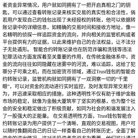
者资金异常情况，用户就如同拥有了一把开启真相之门的钥
匙，可以通过查看转账记录来核实交易的真实性和合法性，倘
若用户发现自己的钱包出现了未经授权的转账，他可以依据转
账记录中的详细信息，如精确的交易时间和接收方地址，像一
名精明的侦探一样追踪资金的流向，并向相关的监管机构或者
平台提供有力的证据，以此来维护自己的合法权益，让不法分
子无处遁形。 智能合约转账记录也在防范诈骗和洗钱等违法
犯罪活动方面发挥着至关重要的作用，在传统金融体系中，资
金的流向往往如同隐藏在迷雾中的河流，难以追踪，这给了犯
罪分子可乘之机，而在加密货币领域，通过Trust钱包的智能合
约转账记录，监管机构就如同拥有了一双洞察一切的“千里
眼”，可以对资金的流动进行实时监控，及时发现异常交易行
为，并迅速采取相应的措施，这种透明性不仅有助于维护金融
市场的稳定，就像为金融大厦筑牢了坚实的根基，也为整个社
会的安全和稳定做出了积极贡献，如同为社会的和谐发展注入
了一股强大的正能量。 在交易透明性方面，Trust钱包智能合
约转账记录为用户提供了一个清晰、直观的交易视图，用户可
以随时像翻阅自己的日记一样查看自己的转账历史，全面了解