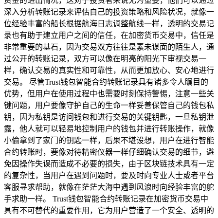
资金的进出情况，这对于投资者来说尤为重要，他们可以通过
深入分析转账记录来评估自己的投资策略和风险状况，就像一
位经验丰富的船长根据航海日志调整航线一样，透明的交易记
录也有助于建立用户之间的信任，在加密货币交易中，信任是
非常重要的基石，因为交易双方往往是素未谋面的陌生人，通
过公开的转账记录，双方可以像在明亮的阳光下审视交易一
样，确认交易的真实性和可靠性，从而更加放心、安心地进行
交易。 尽管Trust钱包智能合约转账记录具有诸多令人瞩目的
优势，但用户在使用过程中也需要时刻保持警惕，注意一些关
键问题，用户要像守护自己的生命一样妥善保管自己的钱包私
钥，因为私钥是访问钱包和进行交易的关键钥匙，一旦私钥泄
露，他人就可以轻易地控制用户的钱包并进行转账操作，就像
小偷拿到了家门的钥匙一样，后果不堪设想，用户在进行智能
合约转账时，要像对待精密仪器一样仔细确认交易的细节，避
免因操作失误而造成不必要的损失，由于区块链技术具有一定
的复杂性，当用户在遇到问题时，要及时向专业人士或者平台
客服寻求帮助，就像在茫茫大海中遇到风浪时向经验丰富的舵
手求助一样。 Trust钱包智能合约转账记录在加密货币交易中
具有不可替代的重要作用，它为用户营造了一个安全、透明的