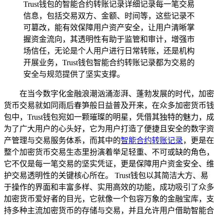
Trust钱包的智能合约转账记录详细记录每一笔交易
信息，包括交易双方、金额、时间等，这些记录不
可篡改，能有效保障用户资产安全，让用户清晰掌
握资金流向，其透明性有助于监管和审计，增强市
场信任，无论是个人用户进行日常转账，还是机构
开展业务，Trust钱包智能合约转账记录都为交易的
安全与规范提供了坚实支撑。
在当今数字化金融浪潮汹涌澎湃、蓬勃发展的时代，加密
货币交易就如同雨后春笋般日益普及开来，在众多加密货币钱
包中，Trust钱包宛如一颗璀璨的明星，凭借其独特的魅力，成
为了广大用户的心头好，它为用户打造了便捷且安全的数字资
产管理与交易服务体系，而其中的
智能合约转账记录
，更是在
整个加密货币交易生态里扮演着举足轻重、不可或缺的角色，
它不仅是每一笔交易的坚实凭证，更是保障用户资金安全、维
护交易透明性的关键核心所在。 Trust钱包以其简洁大方、易
于操作的界面和丰富多样、实用高效的功能，成功吸引了众多
加密货币爱好者的目光，它就像一个包容万象的金融宝库，支
持多种主流加密货币的存储与交易，并且允许用户借助智能合