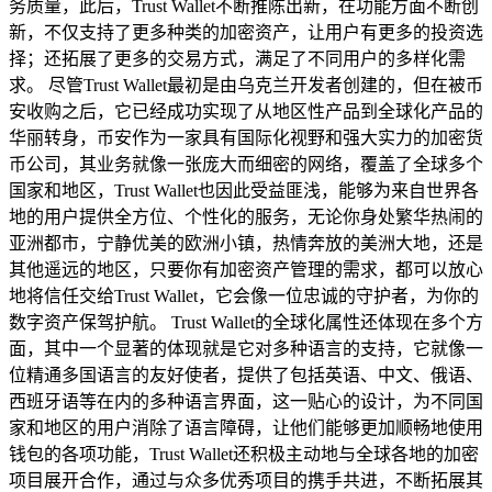
务质量，此后，Trust Wallet不断推陈出新，在功能方面不断创
新，不仅支持了更多种类的加密资产，让用户有更多的投资选
择；还拓展了更多的交易方式，满足了不同用户的多样化需
求。 尽管Trust Wallet最初是由乌克兰开发者创建的，但在被币
安收购之后，它已经成功实现了从地区性产品到全球化产品的
华丽转身，币安作为一家具有国际化视野和强大实力的加密货
币公司，其业务就像一张庞大而细密的网络，覆盖了全球多个
国家和地区，Trust Wallet也因此受益匪浅，能够为来自世界各
地的用户提供全方位、个性化的服务，无论你身处繁华热闹的
亚洲都市，宁静优美的欧洲小镇，热情奔放的美洲大地，还是
其他遥远的地区，只要你有加密资产管理的需求，都可以放心
地将信任交给Trust Wallet，它会像一位忠诚的守护者，为你的
数字资产保驾护航。 Trust Wallet的全球化属性还体现在多个方
面，其中一个显著的体现就是它对多种语言的支持，它就像一
位精通多国语言的友好使者，提供了包括英语、中文、俄语、
西班牙语等在内的多种语言界面，这一贴心的设计，为不同国
家和地区的用户消除了语言障碍，让他们能够更加顺畅地使用
钱包的各项功能，Trust Wallet还积极主动地与全球各地的加密
项目展开合作，通过与众多优秀项目的携手共进，不断拓展其