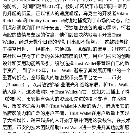
的防线。 时间回溯到2017年，彼时加密货币市场如同一颗冉
冉升起的新星，正以惊人的速度崛起，乌克兰的开发者Viktor
Radchenko和Dmitry Gromenko敏锐地捕捉到了市场的动态，他
们深刻洞察到用户对于安全、便捷加密钱包的迫切需求，怀着
满腔的热情与坚定的信念，他们毅然决然地着手开发Trust
Wallet，经过无数个日夜的辛勤付出和不懈努力，这款钱包终
于横空出世，一经推出，它便如同一颗耀眼的流星，迅速在加
密社区中获得了广泛的关注和高度的认可，用户们被它的创新
设计和实用功能所吸引，纷纷选择Trust Wallet来管理自己的数
字资产。 到了2018年，Trust Wallet迎来了其发展历程中的一个
重要转折点，全球最大的加密货币交易平台之一——币安
（Binance），以其敏锐的商业眼光和战略布局，将Trust Wallet
纳入麾下，这次收购对于Trust Wallet而言，犹如为其插上了腾
飞的翅膀，币安拥有强大的资源和先进的技术支持，在收购
后，币安不遗余力地为Trust Wallet注入新的活力，借助币安的
品牌影响力和广泛的用户基础，Trust Wallet在用户数量上实现
了大幅增长，越来越多的人开始了解并使用这款钱包，在技术
层面，币安的技术团队帮助Trust Wallet进一步提升其功能和服