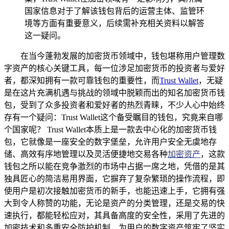
国家信息对于了解该钱包背后的运营主体、监管环
境等方面有重要意义，后续需补充相关资料以解答
这一疑问。
在当今蓬勃发展的加密货币领域中，钱包堪称用户管理数
字资产的核心关键工具，每一位涉足加密货币的投资者与爱好
者，都深知拥有一款可靠钱包的重要性，而
Trust Wallet
，无疑
是在这片充满机遇与挑战的领域中脱颖而出的知名加密货币钱
包，受到了众多投资者和爱好者的热烈青睐，不少人心中始终
存有一个疑问：Trust Wallet这个备受瞩目的钱包，究竟来自哪
个国家呢？ Trust Wallet本质上是一款去中心化的加密货币钱
包，它就像是一座安全的数字堡垒，允许用户安全无虞地存
储、高效有序地管理以及灵活便捷地交易各种
加密资产
，这款
钱包之所以能在竞争激烈的市场中占据一席之地，凭借的是其
独具匠心的简洁易用界面，它摒弃了复杂繁琐的操作流程，即
使用户是初次接触加密货币的新手，也能迅速上手，它拥有强
大到令人称赞的功能，无论是资产的分类管理，还是交易的快
速执行，都能轻松应对，其具备高度的安全性，采用了先进的
加密技术和多重安全防护机制，为用户的数字资产筑牢了坚实