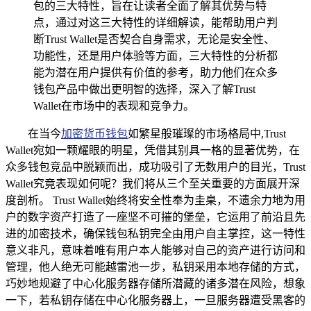
包的三大特性，旨在让读者全面了解其优势与特
点，通过对这三大特性的详细解读，能帮助用户判
断Trust Wallet是否契合自身需求，无论是安全性、
功能性，还是用户体验等方面，三大特性的分析都
能为潜在用户提供有价值的参考，助力他们在众多
钱包产品中做出更明智的选择，深入了解Trust
Wallet在市场中的表现和竞争力。
在当今
加密货币钱包
如繁星般璀璨的市场格局中,Trust
Wallet宛如一颗耀眼的明星，凭借其别具一格的显著优势，在
众多钱包竞品中脱颖而出，成功吸引了无数用户的目光，Trust
Wallet究竟表现如何呢？我们将从三个至关重要的方面展开深
度剖析。 Trust Wallet始终将安全性奉为圭臬，不遗余力地为用
户的数字资产打造了一座坚不可摧的堡垒，它运用了前沿且先
进的加密技术，确保钱包私钥完全由用户自主掌控，这一特性
意义非凡，意味着唯有用户本人能够对自己的资产进行访问和
管理，他人绝无可能越雷池一步，私钥采用本地存储的方式，
巧妙地规避了中心化服务器存储所潜藏的诸多潜在风险，想象
一下，若私钥存储在中心化服务器上，一旦服务器遭受黑客的