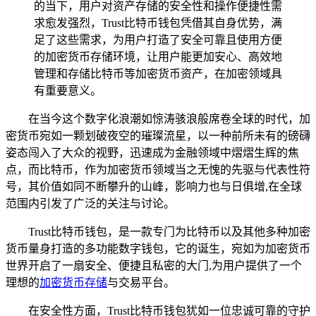
的当下，用户对资产存储的安全性和操作便捷性需
求愈发强烈，Trust比特币钱包凭借其自身优势，满
足了这些需求，为用户打造了安全可靠且使用方便
的加密货币存储环境，让用户能更加安心、高效地
管理和存储比特币等加密货币资产，在加密领域具
有重要意义。
在当今这个数字化浪潮如惊涛骇浪般席卷全球的时代，加
密货币宛如一颗划破夜空的璀璨流星，以一种前所未有的磅礴
姿态闯入了大众的视野，迅速成为金融领域中熠熠生辉的焦
点，而比特币，作为加密货币领域当之无愧的先驱与代表性符
号，其价值如同不断攀升的山峰，影响力也与日俱增,在全球
范围内引发了广泛的关注与讨论。
Trust比特币钱包，是一款专门为比特币以及其他多种加密
货币量身打造的多功能数字钱包，它的诞生，宛如为加密货币
世界开启了一扇安全、便捷且私密的大门,为用户提供了一个
理想的
加密货币存储
与交易平台。
在安全性方面，Trust比特币钱包犹如一位忠诚可靠的守护