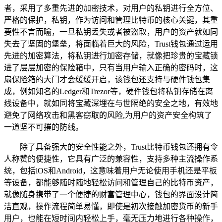
者，采用了多重先进的加密技术，对用户的私钥进行全方位、
严格的保护，私钥，作为访问和管理比特币的核心关键，其重
要性不言而喻，一旦私钥丢失或者被盗取，用户的资产就如同
失去了坚固的堡垒，将面临着巨大的风险，Trust钱包通过运用
先进的加密算法，将私钥进行加密存储，就像把珍贵的宝藏锁
进了层层加密的保险箱中，只有当用户输入正确的密码时，这
扇保险箱的大门才会缓缓开启，该钱包还支持与硬件钱包集
成，例如知名的Ledger和Trezor等，硬件钱包将私钥存储在离
线设备中，就如同将宝藏深埋在与世隔绝的安全之地，有效地
避免了网络攻击和黑客窃取的风险,为用户的资产安全构筑了
一道坚不可摧的防线。
除了具备强大的安全性能之外，Trust比特币钱包还拥有令
人称赞的便捷性，它具有广泛的兼容性，支持多种主流操作系
统，包括iOS和Android，这意味着用户无论使用手机还是平板
等设备，都能够随时随地轻松访问和管理自己的比特币资产，
就像随身携带了一个便捷的财富管理中心，钱包的界面设计简
洁直观，操作流程简单易懂，即使是初次接触加密货币的新手
用户，也能在短时间内轻松上手，毫无压力地进行各种操作，