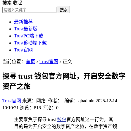
搜索
收起
搜索
最新推荐
Trust最新版
TrustPC端下载
Trust移动端下载
Trust官网
当前位置：
首页
Trust官网
正文
>
>
探寻 trust 钱包官方网址，开启安全数字
资产之旅
Trust官网
来源：网络 作者： 编辑：qbadmin
2025-12-14
10:19:21
浏览：818
评论：0
主要聚焦于探寻 trust
钱包
官方网址这一行为，其
目的是为开启安全的数字资产之旅，在数字资产领