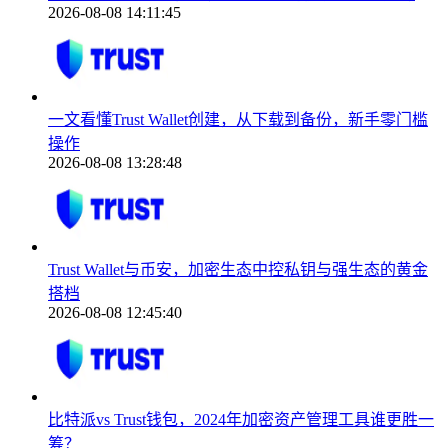
2026-08-08 14:11:45
一文看懂Trust Wallet创建，从下载到备份，新手零门槛
操作
2026-08-08 13:28:48
Trust Wallet与币安，加密生态中控私钥与强生态的黄金
搭档
2026-08-08 12:45:40
比特派vs Trust钱包，2024年加密资产管理工具谁更胜一
筹？