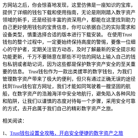
方网站之后，你会惊喜地发现，这里仿佛是一座知识的宝库，
提供了详细的钱包下载和使用指南，无论是刚刚踏入数字资产
领域的新手，还是经验丰富的资深用户，都能在这里找到助力
自己更好使用钱包的宝贵信息，你可以依据自己的实际需求和
设备类型，慎重选择合适的版本进行下载安装。 在使用Trust
钱包的整个过程中，一定要始终保持高度的警惕，要像一位细
心的守护者，定期关注官方动态，及时了解最新的安全提示和
功能更新，千万不要随意在那些不可信的网站上输入自己的钱
包私钥或者助记词，因为这些都是保护数字资产安全的至关重
要的信息。 Trust钱包作为一款出类拔萃的数字钱包，为我们
管理数字资产带来了极大的便利，但只有通过正确无误的途径
找到Trust钱包官方网址，我们才能如同驾驶着一艘坚固的航
船，在数字资产的浩瀚海洋中安全地航行，避免陷入各种风险
和陷阱，让我们以谨慎的态度对待每一个步骤，采用安全可靠
的方式，去开启属于我们自己的精彩数字资产之旅。
相关阅读：
1、
Trust钱包设置全攻略，开启安全便捷的数字资产之旅