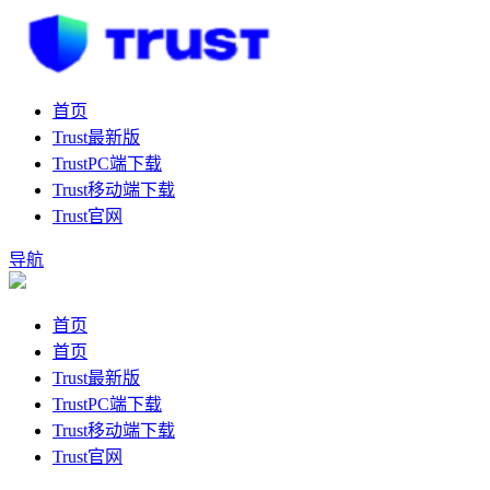
首页
Trust最新版
TrustPC端下载
Trust移动端下载
Trust官网
导航
首页
首页
Trust最新版
TrustPC端下载
Trust移动端下载
Trust官网