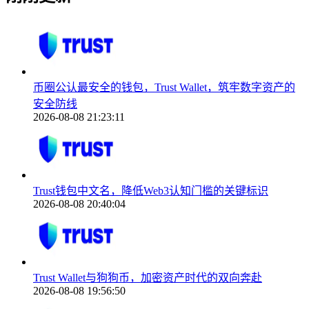
币圈公认最安全的钱包，Trust Wallet，筑牢数字资产的
安全防线
2026-08-08 21:23:11
Trust钱包中文名，降低Web3认知门槛的关键标识
2026-08-08 20:40:04
Trust Wallet与狗狗币，加密资产时代的双向奔赴
2026-08-08 19:56:50