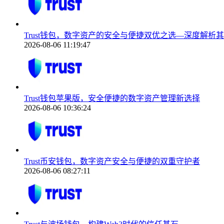
Trust钱包，数字资产的安全与便捷双优之选—深度解析
2026-08-06 11:19:47
Trust钱包苹果版，安全便捷的数字资产管理新选择
2026-08-06 10:36:24
Trust币安钱包，数字资产安全与便捷的双重守护者
2026-08-06 08:27:11