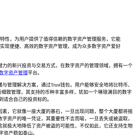
版的特性，为用户提供了值得信赖的数字资产管理服务，它能
实现便捷、高效的数字资产管理，成为众多数字资产爱好
潜力的新兴投资与交易方式，在数字资产的管理领域，拥有一个
数字资产管理
平台。
与管理解决方案，通过Trust钱包，用户能够安全地将比特币、
行细致管理，其支持的币种丰富多样，犹如一个琳琅满目的数字
到适合自己的投资标的。
心因素，它就像一座大厦的基石，一旦出现问题，整个大厦都将摇
问数字资产的唯一凭证，其重要性不言而喻，一旦丢失或被盗取，
，这就极大地降低了资产被盗的可能性，不仅如此，它还支持生物
字资产稳如泰山。