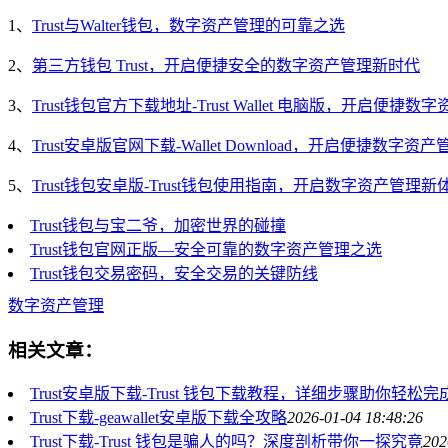
1、
Trust与Walter钱包，数字资产管理的可靠之选
2、
第三方钱包 Trust，开启便捷安全的数字资产管理新时代
3、
Trust钱包官方下载地址-Trust Wallet 电脑版，开启便捷
4、
Trust安卓版官网下载-Wallet Download，开启便捷数字资
5、
Trust钱包安卓版-Trust钱包使用指南，开启数字资产管理新
Trust钱包与宝二爷，加密世界的碰撞
Trust钱包官网正版—安全可靠的数字资产管理之选
Trust钱包交易密码，安全交易的关键防线
数字资产管理
相关文章：
Trust安卓版下载-Trust 钱包下载教程，详细步骤助你轻松
Trust下载-geawallet安卓版下载全攻略
2026-01-04 18:48:26
Trust下载-Trust 钱包是骗人的吗？深度剖析带你一探究竟
202