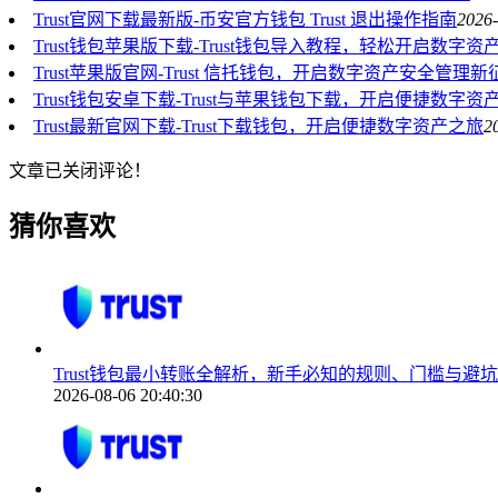
Trust官网下载最新版-币安官方钱包 Trust 退出操作指南
2026-
Trust钱包苹果版下载-Trust钱包导入教程，轻松开启数字
Trust苹果版官网-Trust 信托钱包，开启数字资产安全管理新
Trust钱包安卓下载-Trust与苹果钱包下载，开启便捷数字
Trust最新官网下载-Trust下载钱包，开启便捷数字资产之旅
2
文章已关闭评论！
猜你喜欢
Trust钱包最小转账全解析，新手必知的规则、门槛与避
2026-08-06 20:40:30