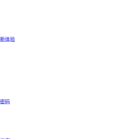
理新体验
长密码