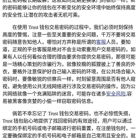
防止密码被长期破解，这就如同定期更换家门的锁芯一样，新
的密码能够让你的钱包在不断变化的安全环境中始终保持高度
的安全性,让潜在的攻击者无机可乘。
在使用 Trust 钱包交易密码的过程中，我们必须时刻保持
高度的警惕，注意一些至关重要的安全问题，千万不要将交易
密码随意告知他人，哪怕对方声称是所谓的
客服
人员，要知
道，正规的平台客服是绝对不会主动索要用户交易密码的，如
果有人以任何看似合理的理由要求你提供交易密码，那很可能
是一场精心策划的诈骗行为，就像狡猾的狐狸披上了善良的外
衣，要格外注意保护好自己输入密码的环境，在公共场合输入
密码时，要像敏锐的侦察兵一样，时刻留意周围是否有他人窥
视，避免使用公共无线网络进行涉及交易密码的操作，因为公
共网络就像一个充满陷阱的迷宫，可能存在诸多
安全风险
,容
易被黑客像贪婪的小偷一样窃取密码信息。
倘若不幸忘记了 Trust 钱包交易密码，也不必惊慌失措，
Trust 钱包贴心地提供了找回密码的有效途径，用户可以通过
绑定的手机号码或电子邮箱进行密码重置，在注册钱包时，一
定要确保绑定的手机号码和电子邮箱是自己常用且安全的，就