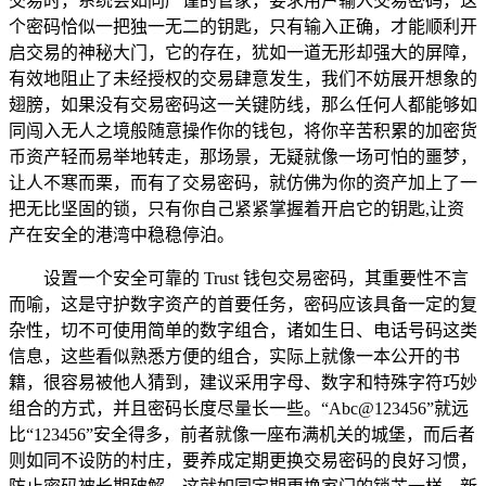
交易时，系统会如同严谨的管家，要求用户输入交易密码，这
个密码恰似一把独一无二的钥匙，只有输入正确，才能顺利开
启交易的神秘大门，它的存在，犹如一道无形却强大的屏障，
有效地阻止了未经授权的交易肆意发生，我们不妨展开想象的
翅膀，如果没有交易密码这一关键防线，那么任何人都能够如
同闯入无人之境般随意操作你的钱包，将你辛苦积累的加密货
币资产轻而易举地转走，那场景，无疑就像一场可怕的噩梦，
让人不寒而栗，而有了交易密码，就仿佛为你的资产加上了一
把无比坚固的锁，只有你自己紧紧掌握着开启它的钥匙,让资
产在安全的港湾中稳稳停泊。
设置一个安全可靠的 Trust 钱包交易密码，其重要性不言
而喻，这是守护数字资产的首要任务，密码应该具备一定的复
杂性，切不可使用简单的数字组合，诸如生日、电话号码这类
信息，这些看似熟悉方便的组合，实际上就像一本公开的书
籍，很容易被他人猜到，建议采用字母、数字和特殊字符巧妙
组合的方式，并且密码长度尽量长一些。“Abc@123456”就远
比“123456”安全得多，前者就像一座布满机关的城堡，而后者
则如同不设防的村庄，要养成定期更换交易密码的良好习惯，