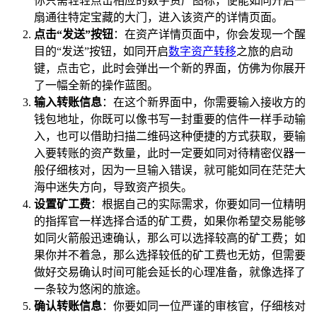
你只需轻轻点击相应的数字资产图标，便能如同开启一
扇通往特定宝藏的大门，进入该资产的详情页面。
点击“发送”按钮
：在资产详情页面中，你会发现一个醒
目的“发送”按钮，如同开启
数字资产转移
之旅的启动
键，点击它，此时会弹出一个新的界面，仿佛为你展开
了一幅全新的操作蓝图。
输入转账信息
：在这个新界面中，你需要输入接收方的
钱包地址，你既可以像书写一封重要的信件一样手动输
入，也可以借助扫描二维码这种便捷的方式获取，要输
入要转账的资产数量，此时一定要如同对待精密仪器一
般仔细核对，因为一旦输入错误，就可能如同在茫茫大
海中迷失方向，导致资产损失。
设置矿工费
：根据自己的实际需求，你要如同一位精明
的指挥官一样选择合适的矿工费，如果你希望交易能够
如同火箭般迅速确认，那么可以选择较高的矿工费；如
果你并不着急，那么选择较低的矿工费也无妨，但需要
做好交易确认时间可能会延长的心理准备，就像选择了
一条较为悠闲的旅途。
确认转账信息
：你要如同一位严谨的审核官，仔细核对