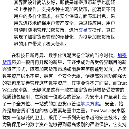
其界面设计简洁友好，即使是加密货币新手也能轻
松上手操作，支持多种主流加密货币，能满足不同
用户的多样化需求，在安全保障方面表现出色，采
用先进技术确保用户资产安全，通过该应用，用户
可随时随地管理加密货币，进行
交易
等操作，真正
实现了加密货币管理的便捷化，为投身加密货币世
界的用户带来了极大便利。
在科技日新月异、数字化浪潮席卷全球的当今时代，
加密
货币
宛如一颗冉冉升起的新星，正逐步成为备受各界瞩目的新
兴资产形式，随着加密货币市场如雨后春笋般蓬勃发展，各类
数字资产层出不穷，拥有一个安全无虞、便捷高效且功能强大
的钱包来妥善管理这些数字资产，其重要性不言而喻，而Trust
Wallet安卓版，无疑就是这样一款在加密货币领域备受赞誉的
优质钱包应用，它宛如一位贴心的管家，为安卓用户量身打造
了一个全方位、一站式的加密货币管理
解决方案
。 安全，始
终是加密货币钱包的核心要素与重中之重，Trust Wallet安卓版
犹如一位忠诚的卫士，采用了一系列先进卓越的安全技术，全
力确保用户的数字资产能够得到最高级别的严密保护，它支持