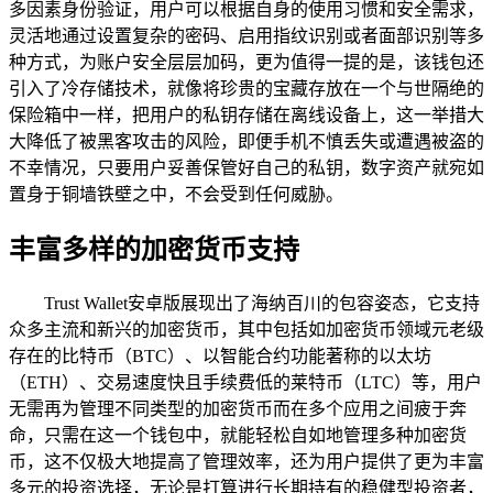
多因素身份验证，用户可以根据自身的使用习惯和安全需求，
灵活地通过设置复杂的密码、启用指纹识别或者面部识别等多
种方式，为账户安全层层加码，更为值得一提的是，该钱包还
引入了冷存储技术，就像将珍贵的宝藏存放在一个与世隔绝的
保险箱中一样，把用户的私钥存储在离线设备上，这一举措大
大降低了被黑客攻击的风险，即便手机不慎丢失或遭遇被盗的
不幸情况，只要用户妥善保管好自己的私钥，数字资产就宛如
置身于铜墙铁壁之中，不会受到任何威胁。
丰富多样的加密货币支持
Trust Wallet安卓版展现出了海纳百川的包容姿态，它支持
众多主流和新兴的加密货币，其中包括如加密货币领域元老级
存在的比特币（BTC）、以智能合约功能著称的以太坊
（ETH）、交易速度快且手续费低的莱特币（LTC）等，用户
无需再为管理不同类型的加密货币而在多个应用之间疲于奔
命，只需在这一个钱包中，就能轻松自如地管理多种加密货
币，这不仅极大地提高了管理效率，还为用户提供了更为丰富
多元的投资选择，无论是打算进行长期持有的稳健型投资者，