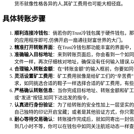
货币就像性格各异的人,其矿工费用也可能大相径庭。
具体转账步骤
顺利连接冷钱包
：倘若你的Trust冷钱包属于硬件钱
的应用程序即可,仿佛开启一扇通往财富世界的大门。
精准打开转账界面
：在Trust冷钱包那功能丰富的界面
准确输入目标地址
：来到转账页面后，你会看到一个如同
文件一样，再次仔细核对地址，确保没有任何输入错误,
合理输入转账金额
：在“转账金额”的输入框前，你要如
灵活设置矿工费用
：矿工费用就像是给矿工们的“辛苦费
求，如同挑选合适的鞋子一样选择合适的矿工费用，有些
严格确认转账信息
：当你完成目标地址、转账金额和矿工
或“发送”按钮,如同下达出发的指令。
认真进行身份验证
：为了给转账的安全性加上一层坚实的
自己独特的印记开启宝藏；或者是其他验证方式，你只需
耐心等待交易确认
：转账操作完成后，就如同寄出一封信
到几小时不等，你可以在钱包中如同关注航班动态一样查