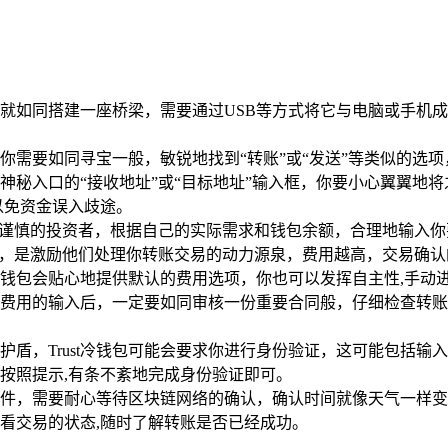
包，那就如同搭建一座桥梁，需要通过USB等方式将它与电脑或手
中，你需要如同寻宝一般，敏锐地找到“转账”或“发送”等类似的
神秘入口的“接收地址”或“目标地址”输入框，你要小心翼翼地
以免资金误入歧途。
同谨慎的投资者，根据自己的实际需求和钱包余额，合理地输入你
”，是激励他们处理你转账交易的动力源泉，费用越高，交易确
钱包会贴心地提供默认的费用选项，你也可以发挥自主性,手动
费用的输入后，一定要如同审核一份重要合同般，仔细检查转账
护盾，Trust冷钱包可能会要求你进行身份验证，这可能包括
按照提示,有条不紊地完成身份验证即可。
件，需要耐心等待区块链网络的确认，确认时间就像天气一样变
看交易的状态,随时了解转账是否已经成功。