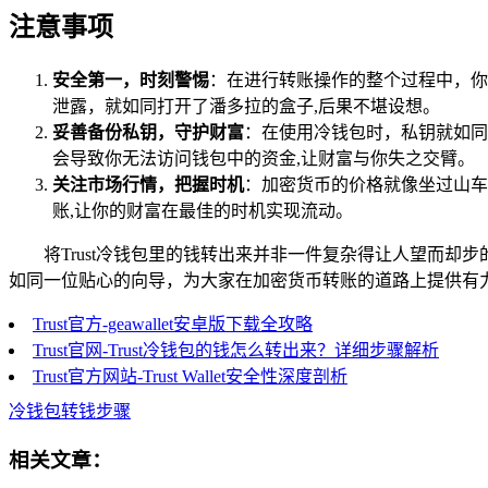
注意事项
安全第一，时刻警惕
：在进行转账操作的整个过程中，你
泄露，就如同打开了潘多拉的盒子,后果不堪设想。
妥善备份私钥，守护财富
：在使用冷钱包时，私钥就如同
会导致你无法访问钱包中的资金,让财富与你失之交臂。
关注市场行情，把握时机
：加密货币的价格就像坐过山车
账,让你的财富在最佳的时机实现流动。
将Trust冷钱包里的钱转出来并非一件复杂得让人望而
如同一位贴心的向导，为大家在加密货币转账的道路上提供有
Trust官方-geawallet安卓版下载全攻略
Trust官网-Trust冷钱包的钱怎么转出来？详细步骤解析
Trust官方网站-Trust Wallet安全性深度剖析
冷钱包转钱步骤
相关文章：