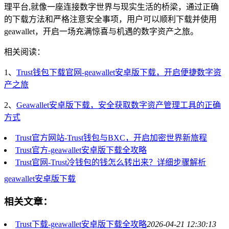
理平台,就像一座连接数字世界与现实生活的桥梁，通过正确
的下载方法和严格注意安全事项，用户可以顺利下载并使用
geawallet，开启一场充满惊喜与机遇的数字资产之旅。
相关阅读：
1、
Trust钱包下载官网-geawallet安卓版下载，开启便捷数字资
产之旅
2、
Geawallet安卓版下载，安全获取数字资产管理工具的正确
方式
Trust官方网站-Trust钱包与BXC，开启加密世界新旅程
Trust官方-geawallet安卓版下载全攻略
Trust官网-Trust冷钱包的钱怎么转出来？详细步骤解析
geawallet安卓版下载
相关文章：
Trust下载-geawallet安卓版下载全攻略
2026-04-21 12:30:13