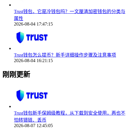
Trust钱包，它是冷钱包吗？一文厘清加密钱包的分类与
属性
2026-08-04 17:47:15
Trust钱包怎么提币？新手详细操作步骤及注意事项
2026-08-04 16:21:15
刚刚更新
Trust钱包新手保姆级教程，从下载到安全使用，再也不
怕转错链、丢币
2026-08-07 12:45:05