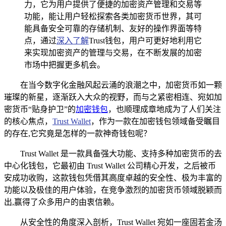
力，它为用户提供了便捷的加密资产管理和交易等
功能，能让用户轻松探索各类加密货币世界，其可
能具备安全可靠的存储机制、友好的操作界面等特
点，通过
深入了解
Trust钱包，用户可更好地利用它
来实现加密资产的管理与交易，在不断发展的加密
市场中把握更多机会。
在当今数字化金融风起云涌的浪潮之中，加密货币如一颗
璀璨的新星，逐渐跃入大众的视野，而与之紧密相连、宛如加
密货币“贴身护卫”的
加密钱包
，也顺理成章地成为了人们关注
的核心焦点，
Trust Wallet
，作为一款在加密钱包领域备受瞩目
的存在,它究竟是怎样的一款神奇钱包呢？
Trust Wallet 是一款具备强大功能、支持多种加密货币的去
中心化钱包，它最初由 Trust Wallet 公司精心开发，之后被币
安成功收购，这款钱包凭借其高度卓越的安全性、极为丰富的
功能以及极佳的用户体验，在竞争激烈的加密货币领域脱颖而
出,赢得了众多用户的由衷信赖。
从安全性的角度深入剖析，Trust Wallet 宛如一座固若金汤