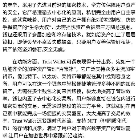
的堡垒，采用了先进且前沿的加密技术，全方位保障用户资产
的安全，它严格遵循去中心化的原则，私钥完全由用户自主掌
控，这就意味着，用户对自己的资产拥有绝对的控制权，仿佛
手握资产的“生杀大权”，无需担忧资产会被第三方随意挪用，
钱包还采用了多层加密和冷存储技术，犹如给资产加上了层层
锁扣，即便设备不幸丢失或被盗，只要用户妥善保管好私钥，
资产依然坚如磐石,安全无虞。
在功能方面，Trust Wallet 可谓表现得十分出彩，宛如一个
功能齐全的加密资产管理“百宝箱”，它广泛支持众多主流加密
货币，像比特币、以太坊、莱特币等都能在其中找到容身之
所，用户可以在这一个钱包中轻松便捷地管理多种不同的加密
资产，无需在多个钱包之间来回切换，极大地提高了管理效
率，钱包内置了去中心化交易所，用户能够直接在钱包内进行
加密货币的交易，无需通过繁琐的第三方平台，这就如同在自
己家中就能完成一场便捷的交易盛宴，大大提高了交易的效
率，Trust Wallet 还紧跟时代潮流，支持 NFT（非同质化代
币）的存储和展示，满足了用户对于新兴数字资产的管理需
求,让用户在加密世界中紧跟前沿趋势。