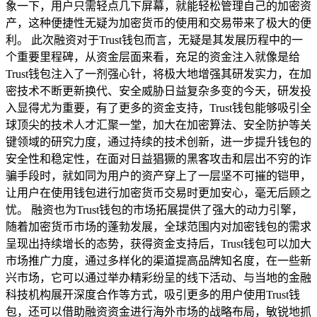
象一下，用户只需轻点几下屏幕，就能轻松管理自己的加密资
产，这种便捷性无疑为加密货币的使用和交易带来了极大的便
利。 此次融资对于Trust钱包而言，无疑是其发展历程中的一
个重要里程碑，从资金层面来看，充足的资金注入就像是给
Trust钱包注入了一剂强心针，将极大地增强其研发实力，在加
密技术不断更新换代、安全威胁日益复杂多变的今天，研发投
入显得尤为重要，有了更多的资金支持，Trust钱包能够吸引全
球顶尖的技术人才汇聚一堂，加大在加密算法、安全防护等关
键领域的研究力度，通过持续的技术创新，进一步提升钱包的
安全性和稳定性，在面对日益猖獗的黑客攻击和层出不穷的诈
骗手段时，就如同为用户的资产穿上了一层坚不可摧的铠甲，
让用户在使用钱包进行加密货币交易时更加安心，毫无后顾之
忧。 融资也为Trust钱包的市场拓展提供了强大的动力引擎，
随着加密货币市场的蓬勃发展，全球范围内对加密钱包的需求
呈现出持续增长的态势，获得资金支持后，Trust钱包可以加大
市场推广力度，通过多样化的渠道提高品牌知名度，在一些新
兴市场，它可以通过举办精彩纷呈的线下活动、与当地的金融
科技机构展开深度合作等方式，吸引更多的用户使用Trust钱
包，还可以借助融资资金进行海外市场的战略布局，敏锐地抓