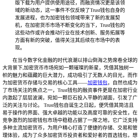
版下载为用户提供使用途径，而融资情况更是该领
域的新动态，这一事件不仅反映了Trust钱包自身的
发展进程，也为加密钱包领域带来了新的发展契
机，在加密货币市场不断变化的当下，Trust钱包的
这些动作或许会推动行业在技术创新、服务拓展等
方面有新的突破，值得关注其后续在市场中的表
现。
在当今数字化金融的时代浪潮以排山倒海之势席卷全球的
大背景下,加密货币市场宛如一颗璀璨的新星，凭借其独树一
帜的魅力和蕴藏的巨大潜力，成功吸引了无数人的目光，而作
为加密货币存储与交易的核心工具——
加密钱包
，自然也成为
了市场关注的焦点之一，Trust钱包的融资事件更是在加密行业
内激起了层层波澜，宛如一颗巨石投入平静的湖面，引发了广
泛的关注与讨论。 Trust钱包自诞生之日起，便凭借其简洁且
易于操作的界面、强大卓越的功能以及高度可靠的安全性，在
竞争激烈的加密钱包市场中稳稳占据了一席之地，它广泛支持
多种主流加密货币，为用户精心打造了便捷的存储、交易和管
理体验，成为了众多加密货币投资者和爱好者的首选钱包，想