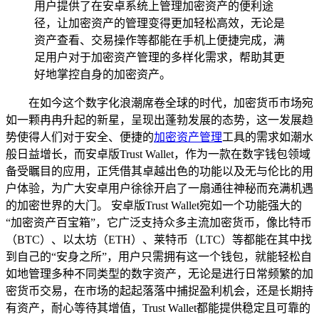
用户提供了在安卓系统上管理加密资产的便利途
径，让加密资产的管理变得更加轻松高效，无论是
资产查看、交易操作等都能在手机上便捷完成，满
足用户对于加密资产管理的多样化需求，帮助其更
好地掌控自身的加密资产。
在如今这个数字化浪潮席卷全球的时代，加密货币市场宛
如一颗冉冉升起的新星，呈现出蓬勃发展的态势，这一发展趋
势使得人们对于安全、便捷的
加密资产管理
工具的需求如潮水
般日益增长，而安卓版Trust Wallet，作为一款在数字钱包领域
备受瞩目的应用，正凭借其卓越出色的功能以及无与伦比的用
户体验，为广大安卓用户徐徐开启了一扇通往神秘而充满机遇
的加密世界的大门。 安卓版Trust Wallet宛如一个功能强大的
“加密资产百宝箱”，它广泛支持众多主流加密货币，像比特币
（BTC）、以太坊（ETH）、莱特币（LTC）等都能在其中找
到自己的“安身之所”，用户只需拥有这一个钱包，就能轻松自
如地管理多种不同类型的数字资产，无论是进行日常频繁的加
密货币交易，在市场的起起落落中捕捉盈利机会，还是长期持
有资产，耐心等待其增值，Trust Wallet都能提供稳定且可靠的