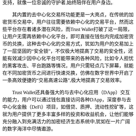
支持，就像一位忠诚的守护者,始终陪伴在用户身边。
其内置的去中心化交易所功能更是一大亮点，在传统的加
密货币交易中，用户往往需要依赖中心化的交易平台，然而这
些平台存在着诸多潜在风险，而Trust Wallet打破了这一局限，
让用户无需再依赖中心化平台，即可直接在钱包内完成加密货
币的兑换，这种去中心化的交易方式，犹如为用户的交易加上
了一层坚固的“安全锁”，不仅极大地提高了交易的安全性，还
能有效减少因中心化平台可能带来的各种风险，比如令人担忧
的黑客攻击、平台跑路等情况，用户只需轻点几下屏幕，就能
在不同加密货币之间进行快速兑换，仿佛在数字世界中开启了
一条高效便捷的“交易高速公路”,极大地提高了交易效率。
Trust Wallet还具备强大的与去中心化应用（DApp）交互
的能力，用户可以通过钱包直接访问各种DApp，深度参与去
中心化金融（DeFi）项目，如借贷、质押、流动性挖矿等，这
就为用户提供了更多丰富多样的投资和收益机会，让他们能够
充分融入到充满活力的加密经济生态系统中,犹如在一片广阔
的数字海洋中尽情遨游。