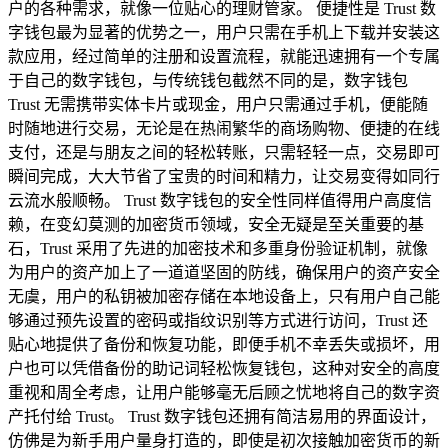
户的各种需求，就像一位贴心的理财管家。 便捷性是 Trust 数
字钱包最为显著的优势之一，用户只需在手机上下载并安装这
款应用，经过简单的注册和设置流程，就能迅速拥有一个专属
于自己的数字钱包，与传统钱包截然不同的是，数字钱包
Trust 无需携带实体卡片或现金，用户只需通过手机，便能随
时随地进行交易，无论是在热闹繁华的商场购物、便捷的在线
支付，还是与朋友之间的轻松转账，只需轻轻一点，交易即可
瞬间完成，大大节省了宝贵的时间和精力，让交易变得如同行
云流水般顺畅。 Trust 数字钱包的安全性同样值得用户高度信
赖，在变幻莫测的加密货币领域，安全无疑是至关重要的基
石，Trust 采用了先进的加密技术和多重身份验证机制，就像
为用户的资产加上了一道道坚固的防线，确保用户的资产安全
无虞，用户的私钥被加密存储在本地设备上，只有用户自己能
够通过预先设置的密码或指纹识别等方式进行访问，Trust 还
贴心地提供了备份和恢复功能，即便手机不幸丢失或损坏，用
户也可以凭借备份的助记词轻松恢复钱包，这种对安全的高度
重视和周全考虑，让用户能够毫无后顾之忧地将自己的数字资
产托付给 Trust。 Trust 数字钱包还拥有简洁易用的界面设计，
仿佛是为新手用户量身打造的，即使是初次接触加密货币的新