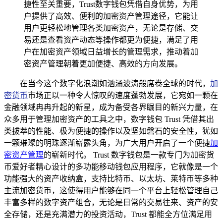
捷性至关重要，Trust数字钱包凭借自身优势，为用
户提供了高效、便利的加密资产管理途径，它能让
用户更轻松地管理各类加密资产，无论是存储、交
易还是查看资产动态等操作都更为便捷，满足了用
户在加密资产领域日益增长的管理需求，推动着加
密资产管理朝着更加便捷、高效的方向发展。
在当今这个数字化浪潮如汹涌波涛般席卷全球的时代，
加
密货币
市场正以一种令人惊叹的速度蓬勃发展，它宛如一颗在
金融领域冉冉升起的新星，成为备受各界瞩目的新兴力量，在
众多用于管理加密资产的工具之中，数字钱包 Trust 凭借其出
类拔萃的性能、极为便捷的操作以及坚如磐石的安全性，犹如
一颗璀璨的明珠逐渐崭露头角，为广大用户开启了一个便捷
加
密资产管理
的崭新时代。 Trust 数字钱包是一款专门为加密货
币爱好者精心设计的多功能移动钱包应用程序，它就像是一个
功能强大的资产收纳盒，支持比特币、以太坊、莱特币等多种
主流加密货币，这使得用户能够在同一个平台上轻松管理自己
丰富多样的数字资产组合，无论是日常的交易往来、资产的安
全存储，还是充满潜力的投资活动，Trust 都能全方位满足用