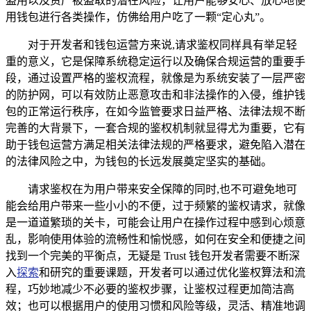
盗用以及资产被盗取的潜在风险，让用户能够安心、放心地使
用钱包进行各类操作，仿佛给用户吃了一颗“定心丸”。
对于开发者和钱包运营方来说,请求鉴权同样具有举足轻
重的意义，它是保障系统稳定运行以及确保合规运营的重要手
段，通过设置严格的鉴权流程，就像是为系统安装了一层严密
的防护网，可以有效防止恶意攻击和非法操作的入侵，维护钱
包的正常运行秩序，在如今监管要求日益严格、法律法规不断
完善的大背景下，一套合规的鉴权机制就显得尤为重要，它有
助于钱包运营方满足相关法律法规的严格要求，避免陷入潜在
的法律风险之中，为钱包的长远发展奠定坚实的基础。
请求鉴权在为用户带来安全保障的同时,也不可避免地可
能会给用户带来一些小小的不便，过于频繁的鉴权请求，就像
是一道道繁琐的关卡，可能会让用户在操作过程中感到心烦意
乱，影响使用体验的流畅性和愉悦感，如何在安全和便捷之间
找到一个完美的平衡点，无疑是 Trust 钱包开发者需要不断深
入
探索
和研究的重要课题，开发者可以通过优化鉴权算法和流
程，巧妙地减少不必要的鉴权步骤，让鉴权过程更加简洁高
效；也可以根据用户的使用习惯和风险等级，灵活、精准地调