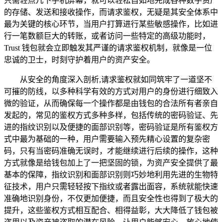
只需轻点几下手机屏幕，就可以轻松自如地完成各种数字资产
的存储、发送和接收操作，而请求鉴权，无疑是其安全体系中
最为关键的核心环节，当用户打算进行某些敏感操作，比如进
行一笔数额巨大的转账，或者访问一些特定的高级功能时，
Trust 钱包就会立即触发其严谨的请求鉴权机制，就像是一位
忠诚的卫士，时刻守护着用户的资产安全。
从安全的角度深入剖析,请求鉴权就如同筑牢了一道坚不
可摧的防线，以多种科学有效的方式对用户的身份进行细致入
微的验证，从而确保每一个操作都是由钱包的合法所有者亲自
发起的，常见的鉴权方式多种多样，包括传统的密码验证、先
进的指纹识别以及便捷的面部识别等，密码验证是所有鉴权方
式中最为基础的一种，用户需要输入预先精心设置的复杂密
码，只有当密码准确无误时，才能继续进行后续的操作，这种
方式就像是给钱包加上了一把坚固的锁，为资产安全提供了最
基本的保障，指纹识别和面部识别则巧妙地利用先进的生物特
征技术，用户只需轻轻按下指纹或者露出面容，系统就能快速
准确地识别身份，不仅更加便捷，而且安全性也得到了极大的
提升，这些鉴权方式相互配合、相得益彰，大大降低了钱包被