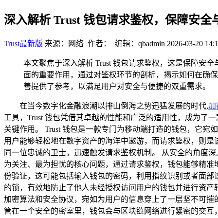
深入解析 Trust 钱包请求鉴权，保障安
Trust最新版
来源：网络 作者： 编辑：qbadmin
2026-03-20 14:
本文聚焦于深入解析 Trust 钱包请求鉴权，这是保障
面的重要作用，通过对鉴权环节的剖析，揭示如何在确保安
善提供了参考，以满足用户对安全与便捷的双重需求。
在当今数字化金融浪潮以排山倒海之势迅猛发展的时代,
加
工具，Trust 钱包凭借其卓越的性能和广泛的适用性，成为了
关键作用。 Trust 钱包是一款专门为移动端打造的钱包，
用户能够轻松地在数字资产的海洋中遨游，而请求鉴权，则是该
同一位忠诚的卫士，迅速触发请求鉴权机制。 从安全的角度
为关注、最为担忧的核心问题，通过请求鉴权，钱包能够精准地
份验证，这可能包括输入钱包的密码，利用指纹识别或者面部
的锁，有效地防止了他人未经授权访问用户的钱包并进行资产转移
加密算法和安全协议，宛如为用户的信息穿上了一层坚不可摧
管在一个安全的密室里，钱包会与区块链网络进行紧密的交互，如