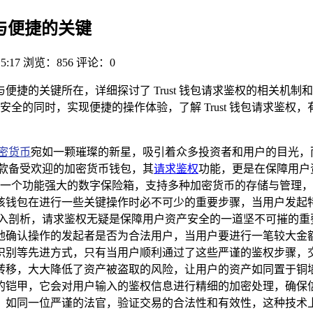
全与便捷的关键
15:17
浏览：856
评论：0
安全与便捷的关键所在，详细探讨了 Trust 钱包请求鉴权的相关
全的同时，实现便捷的操作体验，了解 Trust 钱包请求鉴权
密货币
宛如一颗璀璨的新星，吸引着众多投资者和用户的目光，
一款备受欢迎的加密货币钱包，其
请求鉴权
功能，更是在保障用户
它宛如一个功能强大的数字保险箱，支持多种加密货币的存储与管
钱包在进行一些关键操作时必不可少的重要步骤，当用户发起特定的
深入剖析，请求鉴权无疑是保障用户资产安全的一道坚不可摧的重
确认操作的发起者是否为合法用户，当用户要进行一笔较大金额的加
识别等先进方式，只有当用户顺利通过了这些严谨的鉴权步骤，
，大大降低了资产被盗取的风险，让用户的资产如同置于铜墙铁壁
的铠甲，它会对用户输入的鉴权信息进行精细的加密处理，确保
同一位严谨的法官，验证交易的合法性和有效性，这种技术上的全