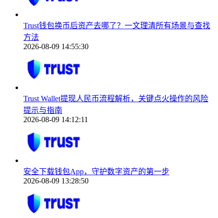
Trust钱包换币后资产去哪了？一文理清所有场景与查找
方法
2026-08-09 14:55:30
Trust Wallet提现人民币流程解析，关键点火操作的风险
提示与指南
2026-08-09 14:12:11
安全下载钱包App，守护数字资产的第一步
2026-08-09 13:28:50