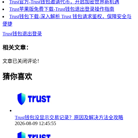
Trust官方-Trust钱包邀请代币，开启加密世界新机遇
Trust苹果版免费下载-Trust钱包退出登录操作指南
Trust钱包下载-深入解析 Trust 钱包请求鉴权，保障安全与
便捷
Trust钱包退出登录
相关文章：
文章已关闭评论！
猜你喜欢
Trust钱包没显示交易记录？原因及解决方法全攻略
2026-08-09 12:45:55