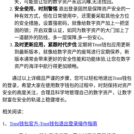
失，可能会让您的数字资产永远沉睡,无法找回。
安全使用，时刻警惕
退出登录固然是保障资产安全的一
种有效方式，但在日常使用中，还需要采取其他全方位
的安全措施，设置强密码，就像给数字资产加上一把坚
固的锁；开启双重认证，如同为数字资产的大门加上了
一道额外的防线，多一层保障,多一份安心。
及时更新应用，紧跟时代步伐
定期将Trust钱包应用更新
到最新版本，就像给数字资产的座驾进行定期保养，新
版本通常会带来更好的安全性能和功能体验,让您在数字
资产的海洋中航行得更加顺畅。
通过以上详细且严谨的步骤，您可以轻松地退出Trust钱包
的登录，希望大家在使用数字钱包的过程中，时刻保持对资产
安全的高度关注，合理且科学地管理自己的数字资产，让数字
财富在安全的轨道上稳健增长。
相关阅读：
1、
Trust钱包官方-Trust钱包退出登录操作指南