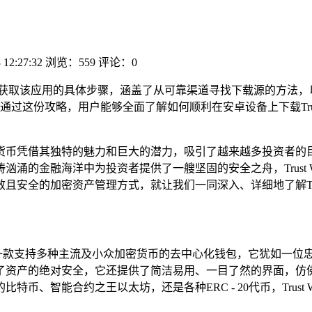
 12:27:32
浏览：559
评论：0
详细介绍了获取该应用的具体步骤，涵盖了从可靠渠道寻找下载源的
这份攻略，用户能够全面了解如何顺利在安卓设备上下载Trust W
货币凭借其独特的魅力和巨大的潜力，吸引了越来越多投资者的
涌的金融海洋中为投资者提供了一艘坚固的安全之舟，Trust W
全的加密资产管理方式，就让我们一同深入、详细地了解Trust 
字金库，是一款支持多种主流及小众加密货币的去中心化钱包，它犹如
了资产的绝对安全，它还提供了简洁易用、一目了然的界面，仿
、智能合约之王以太坊，还是各种ERC - 20代币，Trust 