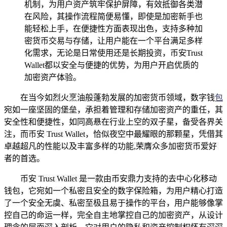
机制，为用户资产筑牢保护屏障，有效抵御各类潜
在风险，其操作流程简便易懂，即使是加密新手也
能轻松上手，在便捷性方面表现出色，支持多种加
密货币交易与存储，让用户能在一个平台满足多样
化需求，无论是日常使用还是长期投资，币安Trust
Wallet都以安全与便捷的优势，为用户开启优质的
加密资产体验。
在当今如烈火烹油般蓬勃发展的加密货币领域，数字钱
包
宛如一座坚固的堡垒，承担着管理和存储加密资产的重任，其
安全性和便捷性，如同高悬在行业上空的双子星，备受各界关
注，而币安 Trust Wallet，恰似夜空中最耀眼的那颗星，凭借其
卓越超凡的性能以及丰富多样的功能,荣膺众多加密货币爱好
者的首选。
币安 Trust Wallet 是一款由币安鼎力支持的去中心化移动
钱包，它宛如一个私密且安全的数字保险箱，为用户精心打造
了一个安全无虞、私密至极且易于操作的平台，用户能够像掌
控自己的命运一样，完全自主地掌控自己的加密资产，从设计