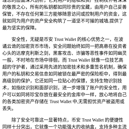
理念的层面深入剖析，它对用户的隐私和资产控制权怀有深深
的敬畏之心，所有的私钥都如同珍贵的宝藏，由用户自己妥善
保管，不存在任何第三方能够随意访问或控制用户的资金，这
就如同为用户的资产安全构筑了一道坚不可摧的城墙,提供了
最为坚实的保障。
安全性，无疑是币安 Trust Wallet 的核心优势之一，在波
谲云诡的加密货币市场，安全问题始终如同一把高悬在投资者
心头的达摩克利斯之剑，黑客攻击、诈骗等恶性事件如同幽灵
一般，不时地在市场中徘徊，而 Trust Wallet 就像一位技艺高
超的守护者，通过采用先进的加密技术和多重签名机制，确保
用户的私钥和交易信息如同被锁在最严密的保险柜中，得到最
高级别的保护，它还如同一位贴心的保镖，支持生物识别技
术，如指纹识别和面部识别，进一步增强了账户的安全性，用
户可以如同将珍宝存放在最安全的金库中一样，放心地将自己
的各类加密资产存储在 Trust Wallet 中,无需担忧资产被盗用或
丢失。
除了安全可靠这一显著特点，币安 Trust Wallet 的便捷性
同样十分突出，它就像一个功能强大的收纳盒，支持多种主流