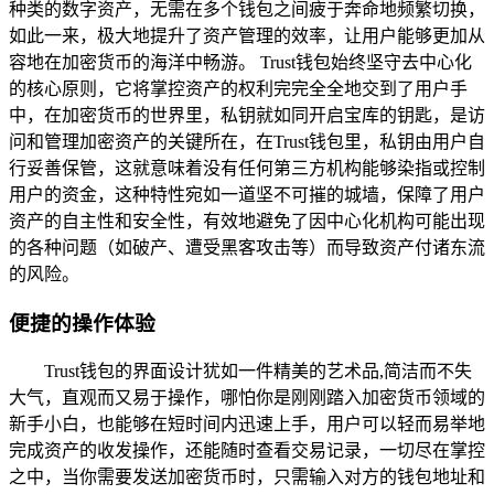
种类的数字资产，无需在多个钱包之间疲于奔命地频繁切换，
如此一来，极大地提升了资产管理的效率，让用户能够更加从
容地在加密货币的海洋中畅游。 Trust钱包始终坚守去中心化
的核心原则，它将掌控资产的权利完完全全地交到了用户手
中，在加密货币的世界里，私钥就如同开启宝库的钥匙，是访
问和管理加密资产的关键所在，在Trust钱包里，私钥由用户自
行妥善保管，这就意味着没有任何第三方机构能够染指或控制
用户的资金，这种特性宛如一道坚不可摧的城墙，保障了用户
资产的自主性和安全性，有效地避免了因中心化机构可能出现
的各种问题（如破产、遭受黑客攻击等）而导致资产付诸东流
的风险。
便捷的操作体验
Trust钱包的界面设计犹如一件精美的艺术品,简洁而不失
大气，直观而又易于操作，哪怕你是刚刚踏入加密货币领域的
新手小白，也能够在短时间内迅速上手，用户可以轻而易举地
完成资产的收发操作，还能随时查看交易记录，一切尽在掌控
之中，当你需要发送加密货币时，只需输入对方的钱包地址和