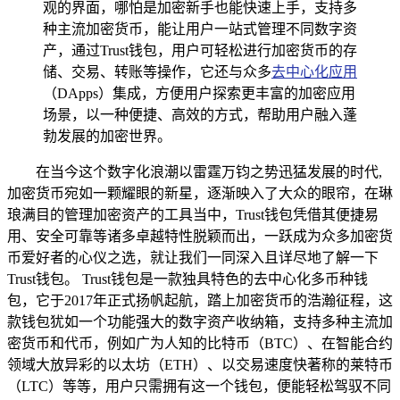
观的界面，哪怕是加密新手也能快速上手，支持多
种主流加密货币，能让用户一站式管理不同数字资
产，通过Trust钱包，用户可轻松进行加密货币的存
储、交易、转账等操作，它还与众多
去中心化应用
（DApps）集成，方便用户探索更丰富的加密应用
场景，以一种便捷、高效的方式，帮助用户融入蓬
勃发展的加密世界。
在当今这个数字化浪潮以雷霆万钧之势迅猛发展的时代,
加密货币宛如一颗耀眼的新星，逐渐映入了大众的眼帘，在琳
琅满目的管理加密资产的工具当中，Trust钱包凭借其便捷易
用、安全可靠等诸多卓越特性脱颖而出，一跃成为众多加密货
币爱好者的心仪之选，就让我们一同深入且详尽地了解一下
Trust钱包。 Trust钱包是一款独具特色的去中心化多币种钱
包，它于2017年正式扬帆起航，踏上加密货币的浩瀚征程，这
款钱包犹如一个功能强大的数字资产收纳箱，支持多种主流加
密货币和代币，例如广为人知的比特币（BTC）、在智能合约
领域大放异彩的以太坊（ETH）、以交易速度快著称的莱特币
（LTC）等等，用户只需拥有这一个钱包，便能轻松驾驭不同