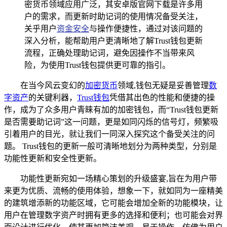
密货币领域应用广泛，其安卓版官网下载是许多用
户的需求，而更新时助记词的使用情况备受关注，
关乎用户
资金安全
与操作便捷性，通过对该问题的
深入分析，能帮助用户更清晰地了解Trust钱包更新
流程，正确处理助记词，避免因操作不当带来风
险，为使用Trust钱包提供更可靠的指引。
在当今风云变幻的
加密货币
领域,钱包无疑是妥善管理
数
字资产
的关键利器，
Trust钱包
凭借其出色的性能和便捷的操
作，成为了众多用户青睐有加的加密钱包，而“Trust钱包更新
是否需要助记词”这一问题，更是如同闪烁的信号灯，频繁吸
引着用户的目光，就让我们一同深入探究这个备受关注的问
题。 Trust钱包的更新一般可清晰地划分为两种类型，分别是
功能性更新和安全性更新。
功能性更新宛如一场精心策划的升级盛宴,旨在为用户带
来更为优质、流畅的使用体验，想象一下，就如同为一座精美
的建筑增添新的功能区域，它可能会增加全新的功能模块，让
用户在管理数字资产时拥有更多的选择和便利；也可能会对界