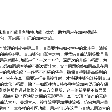
程，意味着其可能具备独特功能与优势，助力用户在加密领域有
包，开启属于自己的加密之旅。
产管理的核心关键工具，其重要性宛如夜空中的北斗星，清晰
崭新征程。 Trust钱包自诞生之初，便凭借其简洁到极致且易
，更是对原有功能进行了一次全方位、深层次的升级与拓展，为
货币市场如雨后春笋般不断发展壮大，安全问题始终如同高悬在用
为用户的私钥筑起了一座坚不可摧的堡垒，确保其得到最高级别的
只有在真正需要进行交易操作时，才将硬件钱包连接到Trust
细致的优化与拓展，除了一如既往地支持多种主流加密货币的存储
像以往那样通过繁琐的第三方交易所，这一创新举措不仅显著
资产，彻底打破了区块链之间的无形壁垒，真正实现了资产的无缝
更加简洁大方、美观宜人，操作流程更加便捷流畅，仿佛为用户量
提供了丰富多样的社区功能，用户可以在这里与其他志同道合的