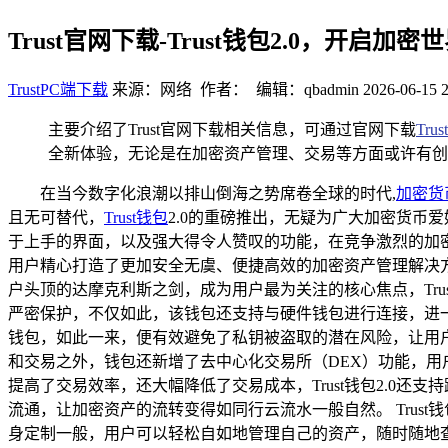
Trust官网下载-Trust钱包2.0，开启加
TrustPC端下载
来源：网络 作者： 编辑：qbadmin
2026-06-15 2
主要介绍了Trust官网下载相关信息，可通过官网下载
Trus
全新体验，无论是在加密资产管理、交易等方面或许有创
在当今数字化浪潮以排山倒海之势席卷全球的时代,
加密货
且无可替代，
Trust钱包
2.0的重磅推出，无疑为广大加密货币
于上手的界面，以及强大得令人赞叹的功能，在竞争激烈的加密
用户精心打造了更加安全无虞、便捷高效的加密资产管理解决方案
户头顶的达摩克利斯之剑，成为用户最为关注的核心焦点，Tru
严密保护，不仅如此，该钱包还支持与硬件钱包进行连接，进一
钱包，如此一来，便有效避免了私钥被盗取的潜在风险，让用户的
和交易之外，钱包还新增了去中心化交易所（DEX）功能，
提高了交易效率，还大幅降低了交易成本，Trust钱包2.0
流通，让加密资产的流转变得如同行云流水一般自然。 Trus
身定制一般，用户可以轻松自如地管理自己的资产，随时随地