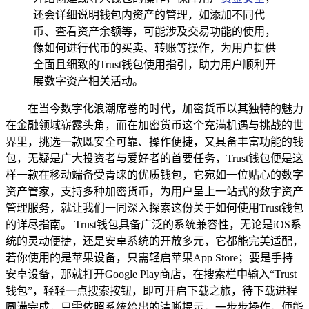
还会详细说明钱包内资产的管理，如添加不同代
币、查看资产余额等，可能涉及交易功能的使用，
像如何进行代币的买卖、转账等操作，为用户提供
全面且细致的Trust钱包使用指引，助力用户顺利开
展数字资产相关活动。
在当今数字化浪潮席卷的时代，加密货币以其独特的魅力
在金融领域崭露头角，而在加密货币这个充满机遇与挑战的世
界里，挑选一款既安全可靠、操作便捷，又具备丰富功能的钱
包，无疑是广大投资者与爱好者的首要任务，Trust钱包便是这
样一款在移动端备受青睐的优质钱包，它宛如一位贴心的数字
资产管家，支持多种加密货币，为用户呈上一站式的数字资产
管理服务，就让我们一同深入探索这份关于如何使用Trust钱包
的详尽指南。 Trust钱包具备广泛的系统兼容性，无论是iOS系
统的灵动便捷，还是安卓系统的开放多元，它都能完美适配，
若你使用的是苹果设备，只需轻启苹果App Store；要是手持
安卓设备，那就打开Google Play商店，在搜索栏中输入“Trust
钱包”，轻轻一点搜索按钮，即可开启下载之旅，待下载进程
圆满完成，只需依照系统给出的清晰提示，一步步操作，便能