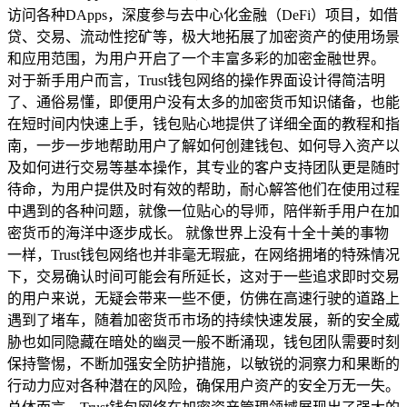
访问各种DApps，深度参与去中心化金融（DeFi）项目，如借
贷、交易、流动性挖矿等，极大地拓展了加密资产的使用场景
和应用范围，为用户开启了一个丰富多彩的加密金融世界。
对于新手用户而言，Trust钱包网络的操作界面设计得简洁明
了、通俗易懂，即便用户没有太多的加密货币知识储备，也能
在短时间内快速上手，钱包贴心地提供了详细全面的教程和指
南，一步一步地帮助用户了解如何创建钱包、如何导入资产以
及如何进行交易等基本操作，其专业的客户支持团队更是随时
待命，为用户提供及时有效的帮助，耐心解答他们在使用过程
中遇到的各种问题，就像一位贴心的导师，陪伴新手用户在加
密货币的海洋中逐步成长。 就像世界上没有十全十美的事物
一样，Trust钱包网络也并非毫无瑕疵，在网络拥堵的特殊情况
下，交易确认时间可能会有所延长，这对于一些追求即时交易
的用户来说，无疑会带来一些不便，仿佛在高速行驶的道路上
遇到了堵车，随着加密货币市场的持续快速发展，新的安全威
胁也如同隐藏在暗处的幽灵一般不断涌现，钱包团队需要时刻
保持警惕，不断加强安全防护措施，以敏锐的洞察力和果断的
行动力应对各种潜在的风险，确保用户资产的安全万无一失。