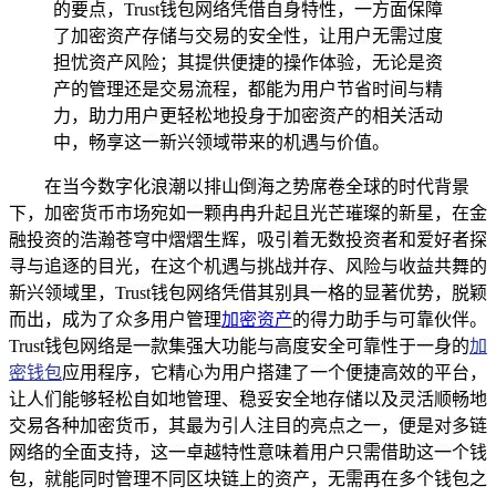
的要点，Trust钱包网络凭借自身特性，一方面保障
了加密资产存储与交易的安全性，让用户无需过度
担忧资产风险；其提供便捷的操作体验，无论是资
产的管理还是交易流程，都能为用户节省时间与精
力，助力用户更轻松地投身于加密资产的相关活动
中，畅享这一新兴领域带来的机遇与价值。
在当今数字化浪潮以排山倒海之势席卷全球的时代背景
下，加密货币市场宛如一颗冉冉升起且光芒璀璨的新星，在金
融投资的浩瀚苍穹中熠熠生辉，吸引着无数投资者和爱好者探
寻与追逐的目光，在这个机遇与挑战并存、风险与收益共舞的
新兴领域里，Trust钱包网络凭借其别具一格的显著优势，脱颖
而出，成为了众多用户管理
加密资产
的得力助手与可靠伙伴。
Trust钱包网络是一款集强大功能与高度安全可靠性于一身的
加
密钱包
应用程序，它精心为用户搭建了一个便捷高效的平台，
让人们能够轻松自如地管理、稳妥安全地存储以及灵活顺畅地
交易各种加密货币，其最为引人注目的亮点之一，便是对多链
网络的全面支持，这一卓越特性意味着用户只需借助这一个钱
包，就能同时管理不同区块链上的资产，无需再在多个钱包之