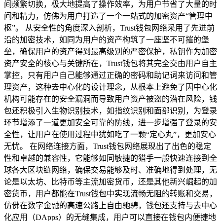
间频繁切换，极大地提高了操作效率，为用户节省了大量的时
间和精力，仿佛为用户打造了一个一站式的加密资产“管理中
枢”。 从安全性的角度深入剖析，Trust钱包网络采用了先进前
沿的加密技术，如同为用户的资产构筑了一座坚不可摧的堡
垒，确保用户的资产得到最高级别的严密保护，私钥作为加密
资产安全的核心与关键所在，Trust钱包将其完全交由用户自主
掌控，只有用户自己能够通过正确的密码和助记词来访问和管
理资产，这种去中心化的设计理念，从根本上避免了因中心化
机构可能存在的安全漏洞而导致用户资产被盗的潜在风险，钱
包还积极引入生物识别技术，如指纹识别和面部识别，为登录
环节增添了一道更加安全可靠的防线，进一步增强了登录的安
全性，让用户在使用过程中犹如吃了一颗“定心丸”，更加安心
无忧。 在网络连接方面，Trust钱包网络展现出了出色的稳定
性和卓越的兼容性，它能够如同敏捷的猎手一般快速连接到全
球各大区块链网络，确保交易能够及时、准确地得到处理，无
论是以太坊、比特币等主流加密货币，还是其他新兴崛起的加
密货币，用户都能在Trust钱包中实现流畅无阻的转账和交易，
仿佛在数字金融的高速公路上自由驰骋，钱包还支持与去中心
化应用（DApps）的无缝集成，用户可以直接在钱包内便捷地