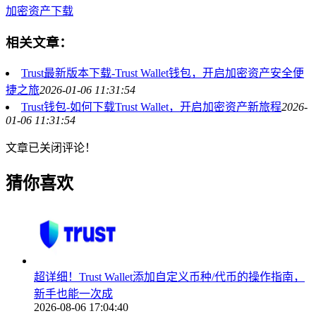
加密资产下载
相关文章：
Trust最新版本下载-Trust Wallet钱包，开启加密资产安全便
捷之旅
2026-01-06 11:31:54
Trust钱包-如何下载Trust Wallet，开启加密资产新旅程
2026-
01-06 11:31:54
文章已关闭评论！
猜你喜欢
超详细！Trust Wallet添加自定义币种/代币的操作指南，
新手也能一次成
2026-08-06 17:04:40