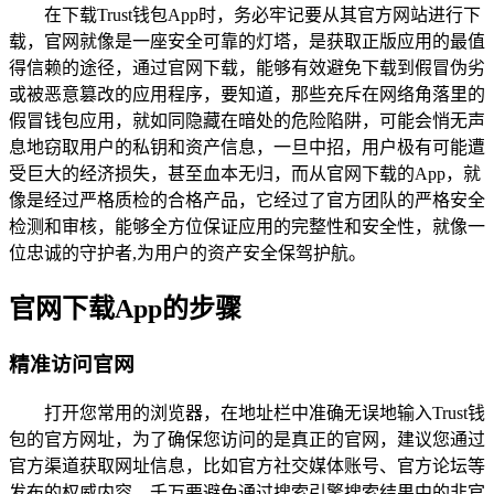
在下载Trust钱包App时，务必牢记要从其官方网站进行下
载，官网就像是一座安全可靠的灯塔，是获取正版应用的最值
得信赖的途径，通过官网下载，能够有效避免下载到假冒伪劣
或被恶意篡改的应用程序，要知道，那些充斥在网络角落里的
假冒钱包应用，就如同隐藏在暗处的危险陷阱，可能会悄无声
息地窃取用户的私钥和资产信息，一旦中招，用户极有可能遭
受巨大的经济损失，甚至血本无归，而从官网下载的App，就
像是经过严格质检的合格产品，它经过了官方团队的严格安全
检测和审核，能够全方位保证应用的完整性和安全性，就像一
位忠诚的守护者,为用户的资产安全保驾护航。
官网下载App的步骤
精准访问官网
打开您常用的浏览器，在地址栏中准确无误地输入Trust钱
包的官方网址，为了确保您访问的是真正的官网，建议您通过
官方渠道获取网址信息，比如官方社交媒体账号、官方论坛等
发布的权威内容，千万要避免通过搜索引擎搜索结果中的非官