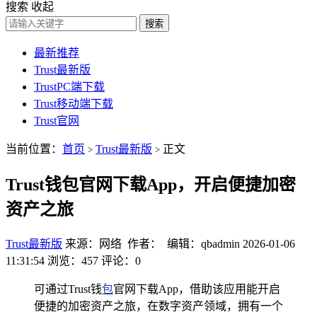
搜索
收起
搜索
最新推荐
Trust最新版
TrustPC端下载
Trust移动端下载
Trust官网
当前位置：
首页
Trust最新版
正文
>
>
Trust钱包官网下载App，开启便捷加密
资产之旅
Trust最新版
来源：网络 作者： 编辑：qbadmin
2026-01-06
11:31:54
浏览：457
评论：0
可通过Trust钱
包
官网下载App，借助该应用能开启
便捷的加密资产之旅，在数字资产领域，拥有一个