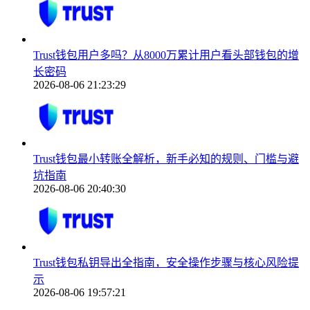
Trust钱包用户多吗？从8000万累计用户看头部钱包的增
长密码
2026-08-06 21:23:29
Trust钱包最小转账全解析，新手必知的规则、门槛与避
坑指南
2026-08-06 20:40:30
Trust钱包私钥导出全指南，安全操作步骤与核心风险提
示
2026-08-06 19:57:21