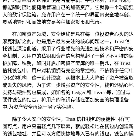
包，这意味着无论你是使用智能手机、平板电脑，还是电脑，
都能随时随地便捷地管理自己的加密资产，它就像一个功能强
大的数字保险箱，允许用户在一个统一的界面内安全地存储、
灵活地管理和高效地交易各种加密货币和代币。
在加密资产领域，安全始终是悬在每一位投资者心头的达
摩克利斯之剑，也是用户最为关注的核心问题之一，Trust 信
托钱包深谙此道，采用了行业领先的先进加密技术和严密的安
全机制，为用户的私钥和资产信息构筑起了一道坚不可摧的保
护屏障，私钥，如同开启加密资产宝库的唯一钥匙，在 Trust
信托钱包中，用户对私钥拥有完全的掌控权，不依赖于任何中
心化的机构，这一设计理念，从根本上大大降低了资产被盗取
或丢失的风险，为了进一步增强资产的安全性，钱包还贴心地
支持与硬件钱包集成，如知名的 Ledger 和 Trezor 等，通过与
硬件钱包的结合，将用户的私钥存储在更加安全的物理设备
中,为资产安全再添一层坚实保障。
除了令人安心的安全性，Trust 信托钱包的便捷性同样可
圈可点，用户只需轻点几下屏幕，就能轻松地在钱包内创建新
的钱包地址，并且可以方便快捷地导入已有的钱包，钱包的操