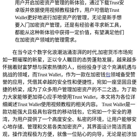
用户开启加密资产管理的新体验，通过下载Trust安
卓版并依据使用视频教程操作，用户可借助Trust
Wallet更好地进行加密资产的管理，无论是新手想
要入门加密资产管理，还是有经验者寻求新工具，
都能从这种新体验中获得一定价值，有望满足他们
在加密资产领域的管理需求。
在当今这个数字化浪潮汹涌澎湃的时代,加密货币市场宛
如一颗璀璨的新星，正以令人瞩目的态势蓬勃发展，越来越多
怀揣着财富梦想与探索热情的人，纷纷投身于这个充满机遇与
挑战的领域，而Trust Wallet，作为一款在加密钱
包
领域备受赞
誉的应用，凭借其卓越的安全性和便捷性，宛如一座坚固且便
捷的桥梁，成为了众多用户管理加密资产的不二之选，为了助
力大家能够更加得心应手地使用Trust Wallet，本文将为各位详
细阐述Trust Wallet使用视频教程的相关内容。 Trust Wallet是一
款功能强大且极具包容性的移动钱包，它宛如一个安全的港
湾，为用户提供了一个高度安全、私密的环境，让用户能够安
心地存储、管理和交易各类加密资产，其界面设计简洁而直
观，操作流程极为方便，就像一位贴心的向导，无论是初涉加