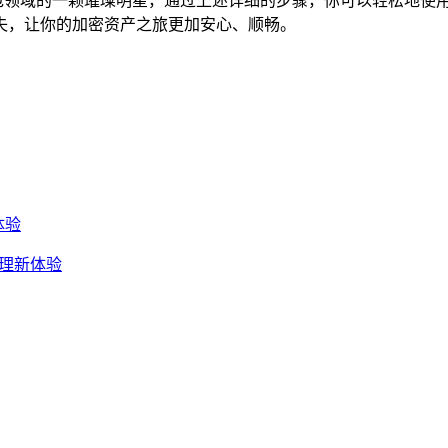
字钱包领域的一颗璀璨明星，通过上述详细的步骤，你可以轻松地使用Tr
失，让你的加密资产之旅更加安心、顺畅。
体验
产管理新体验